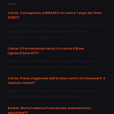
News
Calcio: Consegnata ai BIBANESI la nostra Targa del Gala
2026!!!!
9 Agosto 2026
/
armando da re
,
bruno zanette
,
francesca da re
,
gianfranco ceschin
,
mirco villanova
,
nicola da re
,
sport
,
streamingsport.it
,
venetoglobe.com
Calcio: Il Portomansuè vince 2-0 contro il Brian
Lignano(Serie D)!!!!
8 Agosto 2026
/
brian lignano calcio
,
maurizio bedin
,
paolo
zoppas
,
portomansuè calcio
,
sport
,
tommaso miccoli
Calcio: Prima stagionale dell’Eclisse contro la Cisonese 5-2
risultato finale!!!
8 Agosto 2026
/
cisonese calcio
,
de luca
,
filippo canato
,
luciano
tittonel
,
mario piovesana
,
massimo malerba
,
sport
Basket: Morto Federico Franceschin, indimenticato
giocatore!!!!