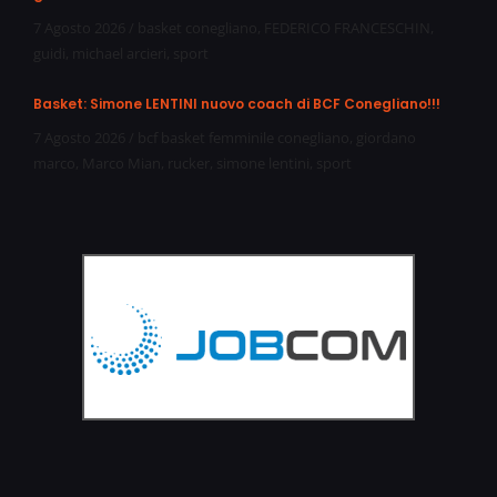
7 Agosto 2026
/
basket conegliano
,
FEDERICO FRANCESCHIN
,
guidi
,
michael arcieri
,
sport
Basket: Simone LENTINI nuovo coach di BCF Conegliano!!!
7 Agosto 2026
/
bcf basket femminile conegliano
,
giordano
marco
,
Marco Mian
,
rucker
,
simone lentini
,
sport