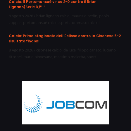
Calcio: Il Portomansuè vince 2-0 contro il Brian
Lignano(Serie D)!!!!
8 Agosto 2026
/
brian lignano calcio
,
maurizio bedin
,
paolo
zoppas
,
portomansuè calcio
,
sport
,
tommaso miccoli
Calcio: Prima stagionale dell’Eclisse contro la Cisonese 5-2
risultato finale!!!
8 Agosto 2026
/
cisonese calcio
,
de luca
,
filippo canato
,
luciano
tittonel
,
mario piovesana
,
massimo malerba
,
sport