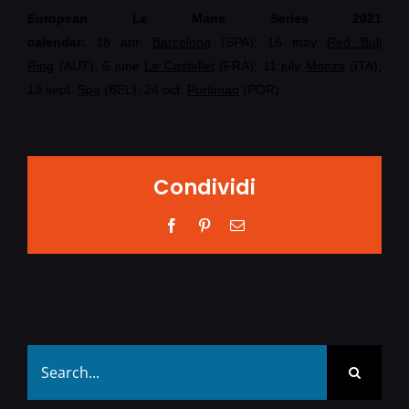
European Le Mans Series 2021
calendar:
18
apr.
Barcelona
(SPA); 16 may
Red Bull
Ring
(AUT); 6 june
Le Castellet
(FRA);
11 july
Monza
(ITA);
19 sept.
Spa
(BEL); 24 oct.
Portimao
(POR).
Condividi
Facebook
Pinterest
Email
Search
for: