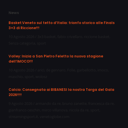
News
Basket:Veneto sul tetto d’Italia: trionfo storico alle Finals
3×3 di Riccione!!!
10 Agosto 2026
/
3x3 basket
,
fabio crivellaro
,
riccione basket
,
Senza categoria
,
sport
Volley: Inizia a San Pietro Feletto la nuova stagione
dell’IMOCO!!!
10 Agosto 2026
/
arici
,
de gennaro
,
Folie
,
garbellotto
,
imoco
,
maschio
,
sport
,
wolosz
Calcio: Consegnata ai BIBANESI la nostra Targa del Gala
2026!!!!
9 Agosto 2026
/
armando da re
,
bruno zanette
,
francesca da re
,
gianfranco ceschin
,
mirco villanova
,
nicola da re
,
sport
,
streamingsport.it
,
venetoglobe.com