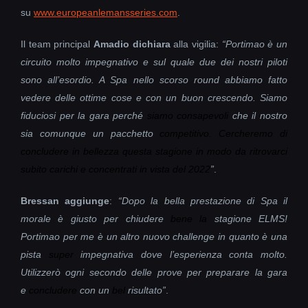
su
www.europeanlemansseries.com
.
Il team principal
Amadio dichiara
alla vigilia:
“Portimao è un
circuito molto impegnativo e sul quale due dei nostri piloti
sono all’esordio. A Spa nello scorso round abbiamo fatto
vedere delle ottime cose e con un buon crescendo. Siamo
fiduciosi per la gara perché
siamo consapevoli
che il nostro
sia comunque un pacchetto
competitivo. Cercheremo di
concludere in bellezza questa stagione in modo da ritrovarci
subito carichi e concentrati in vista del 2022
”
.
Bressan aggiunge
:
“Dopo la bella prestazione di Spa il
morale è giusto per chiudere
bene la
stagione ELMS!
Portimao per me è un altro nuovo challenge in quanto è una
pista
super
impegnativa
dove
l’esperienza conta molto.
Utilizzerò ogni secondo delle prove per preparare la gara
e
concludere
con un
bel
risultato”
.