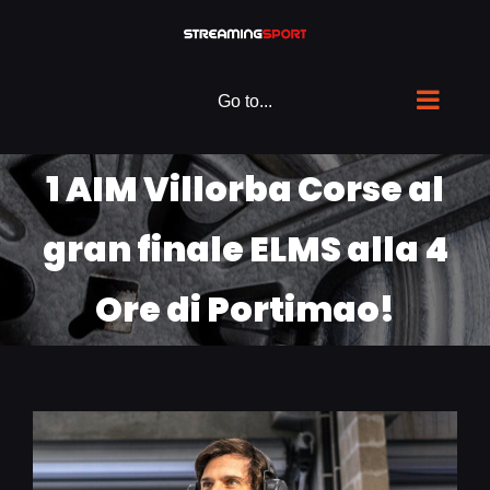
Skip
to
content
Go to...
1 AIM Villorba Corse al
gran finale ELMS alla 4
Ore di Portimao!