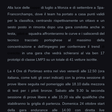
Alla luce delle
tappe
di luglio a Monza e di settembre a Spa-
Francorchamps, dove il team ha portato a casa punti validi
per la classifica, centrando rispettivamente un ottavo e un
sesto posto in rimonta dopo una gara condotta anche in
testa,
piloti e
squadra affronteranno le curve e i saliscendi del
tecnico tracciato portoghese al massimo della
concentrazione e dell’impegno per confermare il trend
di
crescita
in una gara che vedrà schierarsi al via ben 17
prototipi di classe LMP3 su un totale di 41 vetture iscritte.
La 4 Ore di Portimao entra nel vivo venerdì alle 12.50 (ora
italiana, come tutti gli orari indicati) con la prima sessione di
prove libere seguita nel pomeriggio alle 18.10 dalla mezzora
di test per i piloti bronze. Sabato alle 9.30 la seconda
sessione di prove libere e alle 15.20 via alle qualifiche che
stabiliranno la griglia di partenza. Domenica 24 ottobre start
della gara endurance alle 14.00 con diretta live