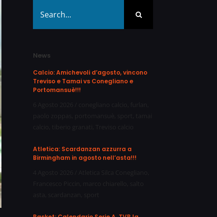
Search
for:
News
Calcio: Amichevoli d’agosto, vincono
Treviso e Tamai vs Conegliano e
Portomansuè!!!
6 Agosto 2026
/
conegliano calcio
,
furlan
,
paolo zoppas
,
portomansuè
,
sport
,
tamai
calcio
,
tiberio granati
,
Treviso calcio
Atletica: Scardanzan azzurra a
Birmingham in agosto nell’asta!!!
4 Agosto 2026
/
Atletica Silca Conegliano
,
Francesco Piccin
,
marco chiarello
,
salto
asta
,
scardanzan
,
sport
Basket: Calendario Serie A, TVB la