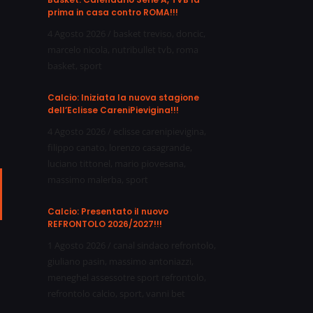
prima in casa contro ROMA!!!
4 Agosto 2026
/
basket treviso
,
doncic
,
marcelo nicola
,
nutribullet tvb
,
roma
basket
,
sport
Calcio: Iniziata la nuova stagione
dell’Eclisse CareniPievigina!!!
4 Agosto 2026
/
eclisse carenipievigina
,
filippo canato
,
lorenzo casagrande
,
luciano tittonel
,
mario piovesana
,
massimo malerba
,
sport
ail
Calcio: Presentato il nuovo
REFRONTOLO 2026/2027!!!
1 Agosto 2026
/
canal sindaco refrontolo
,
giuliano pasin
,
massimo antoniazzi
,
meneghel assessotre sport refrontolo
,
refrontolo calcio
,
sport
,
vanni bet