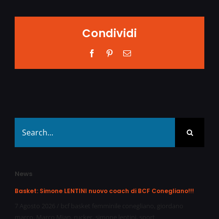
Condividi
Facebook
Pinterest
Email
Search
for:
News
Basket: Simone LENTINI nuovo coach di BCF Conegliano!!!
7 Agosto 2026
/
bcf basket femminile conegliano
,
giordano
marco
,
Marco Mian
,
rucker
,
simone lentini
,
sport