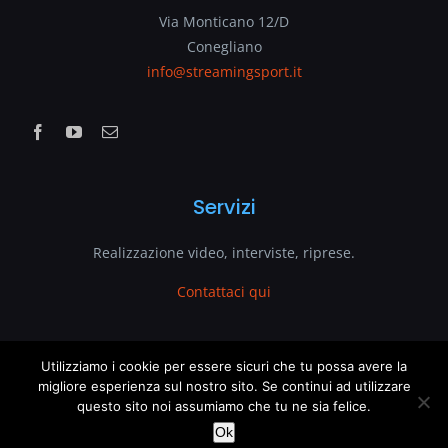
Via Monticano 12/D
Conegliano
info@streamingsport.it
Servizi
Realizzazione video, interviste, riprese.
Contattaci qui
www.streamingsport.it
Utilizziamo i cookie per essere sicuri che tu possa avere la
migliore esperienza sul nostro sito. Se continui ad utilizzare
questo sito noi assumiamo che tu ne sia felice.
è un sito web di
VenetoGlobe.com
This website uses cookies and third party services.
OK
Ok