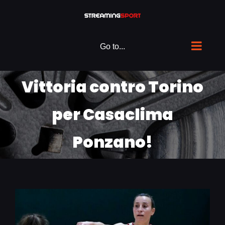
Skip
to
content
Go to...
Vittoria contro Torino
per Casaclima
Ponzano!