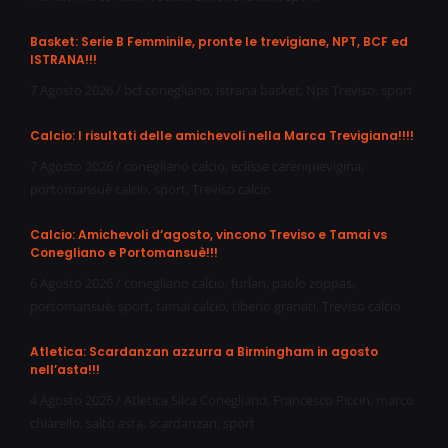
Basket: Serie B Femminile, pronte le trevigiane, NPT, BCF ed
ISTRANA!!!
7 Agosto 2026
/
bcf conegliano
,
istrana basket
,
Npt Treviso
,
sport
Calcio: I risultati delle amichevoli nella Marca Trevigiana!!!!
7 Agosto 2026
/
conegliano calcio
,
eclisse carenipievigina
,
portomansuè calcio
,
sport
,
Treviso calcio
Calcio: Amichevoli d’agosto, vincono Treviso e Tamai vs
Conegliano e Portomansuè!!!
6 Agosto 2026
/
conegliano calcio
,
furlan
,
paolo zoppas
,
portomansuè
,
sport
,
tamai calcio
,
tiberio granati
,
Treviso calcio
Atletica: Scardanzan azzurra a Birmingham in agosto
nell’asta!!!
4 Agosto 2026
/
Atletica Silca Conegliano
,
Francesco Piccin
,
marco
chiarello
,
salto asta
,
scardanzan
,
sport