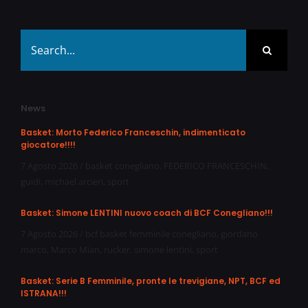
Search
for:
News
Basket: Morto Federico Franceschin, indimenticato
giocatore!!!!
7 Agosto 2026
/
basket conegliano
,
FEDERICO FRANCESCHIN
,
guidi
,
michael arcieri
,
sport
Basket: Simone LENTINI nuovo coach di BCF Conegliano!!!
7 Agosto 2026
/
bcf basket femminile conegliano
,
giordano
marco
,
Marco Mian
,
rucker
,
simone lentini
,
sport
Basket: Serie B Femminile, pronte le trevigiane, NPT, BCF ed
ISTRANA!!!