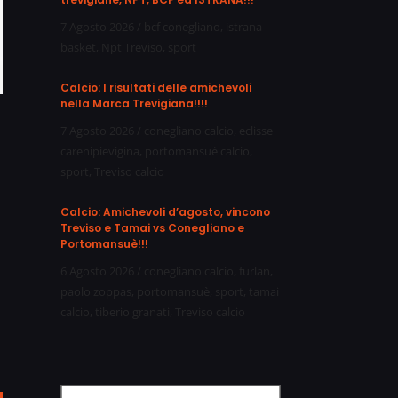
7 Agosto 2026
/
bcf conegliano
,
istrana
basket
,
Npt Treviso
,
sport
Calcio: I risultati delle amichevoli
nella Marca Trevigiana!!!!
7 Agosto 2026
/
conegliano calcio
,
eclisse
carenipievigina
,
portomansuè calcio
,
sport
,
Treviso calcio
Calcio: Amichevoli d’agosto, vincono
Treviso e Tamai vs Conegliano e
Portomansuè!!!
6 Agosto 2026
/
conegliano calcio
,
furlan
,
paolo zoppas
,
portomansuè
,
sport
,
tamai
calcio
,
tiberio granati
,
Treviso calcio