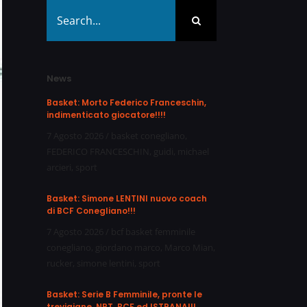
Search
for:
News
Basket: Morto Federico Franceschin,
indimenticato giocatore!!!!
7 Agosto 2026
/
basket conegliano
,
FEDERICO FRANCESCHIN
,
guidi
,
michael
arcieri
,
sport
Basket: Simone LENTINI nuovo coach
di BCF Conegliano!!!
7 Agosto 2026
/
bcf basket femminile
conegliano
,
giordano marco
,
Marco Mian
,
rucker
,
simone lentini
,
sport
Basket: Serie B Femminile, pronte le
trevigiane, NPT, BCF ed ISTRANA!!!