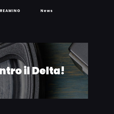
TREAMING
News
tro il Delta!