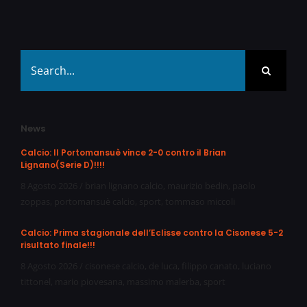
Search
for:
News
Calcio: Il Portomansuè vince 2-0 contro il Brian
Lignano(Serie D)!!!!
8 Agosto 2026
/
brian lignano calcio
,
maurizio bedin
,
paolo
zoppas
,
portomansuè calcio
,
sport
,
tommaso miccoli
Calcio: Prima stagionale dell’Eclisse contro la Cisonese 5-2
risultato finale!!!
8 Agosto 2026
/
cisonese calcio
,
de luca
,
filippo canato
,
luciano
tittonel
,
mario piovesana
,
massimo malerba
,
sport