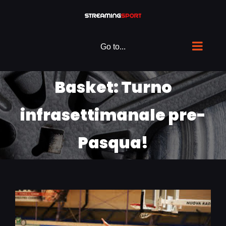
Skip
to
content
Go to...
Basket: Turno
infrasettimanale pre-
Pasqua!