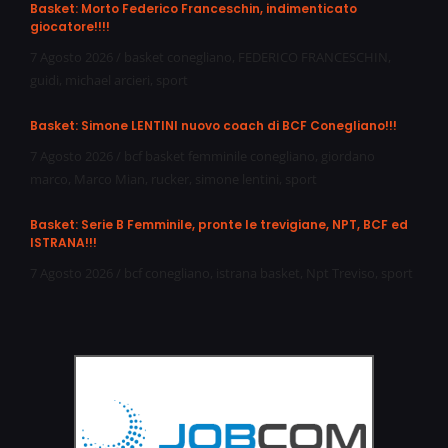
Basket: Morto Federico Franceschin, indimenticato
giocatore!!!!
7 Agosto 2026
/
basket conegliano
,
FEDERICO FRANCESCHIN
,
guidi
,
michael arcieri
,
sport
Basket: Simone LENTINI nuovo coach di BCF Conegliano!!!
7 Agosto 2026
/
bcf basket femminile conegliano
,
giordano
marco
,
Marco Mian
,
rucker
,
simone lentini
,
sport
Basket: Serie B Femminile, pronte le trevigiane, NPT, BCF ed
ISTRANA!!!
7 Agosto 2026
/
bcf conegliano
,
istrana basket
,
Npt Treviso
,
sport