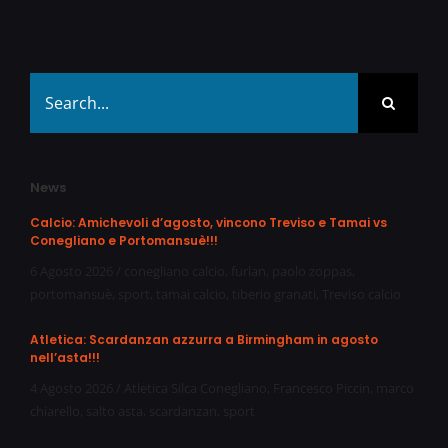
Search
for:
News
Calcio: Amichevoli d’agosto, vincono Treviso e Tamai vs
Conegliano e Portomansuè!!!
6 Agosto 2026
/
conegliano calcio
,
furlan
,
paolo zoppas
,
portomansuè
,
sport
,
tamai calcio
,
tiberio granati
,
Treviso calcio
Atletica: Scardanzan azzurra a Birmingham in agosto
nell’asta!!!
4 Agosto 2026
/
Atletica Silca Conegliano
,
Francesco Piccin
,
marco
chiarello
,
salto asta
,
scardanzan
,
sport