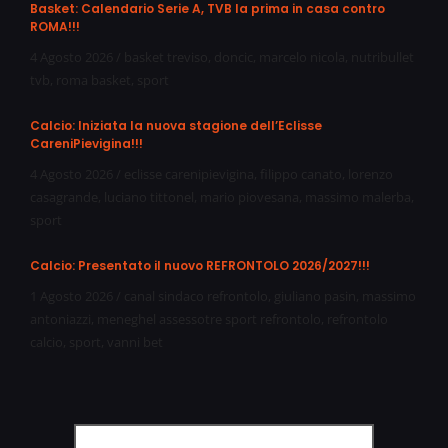
Basket: Calendario Serie A, TVB la prima in casa contro
ROMA!!!
4 Agosto 2026
/
basket treviso
,
doncic
,
marcelo nicola
,
nutribullet
tvb
,
roma basket
,
sport
Calcio: Iniziata la nuova stagione dell’Eclisse
CareniPievigina!!!
4 Agosto 2026
/
eclisse carenipievigina
,
filippo canato
,
lorenzo
casagrande
,
luciano tittonel
,
mario piovesana
,
massimo malerba
,
sport
Calcio: Presentato il nuovo REFRONTOLO 2026/2027!!!
1 Agosto 2026
/
canal sindaco refrontolo
,
giuliano pasin
,
massimo
antoniazzi
,
meneghel assessotre sport refrontolo
,
refrontolo
calcio
,
sport
,
vanni bet