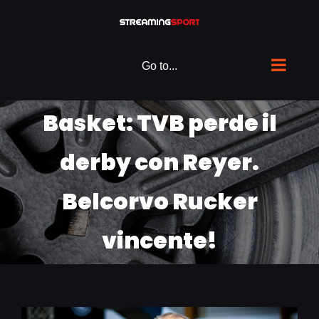
Skip
to
content
Go to...
Basket: TVB perde il
derby con Reyer.
Belcorvo Rucker
vincente!