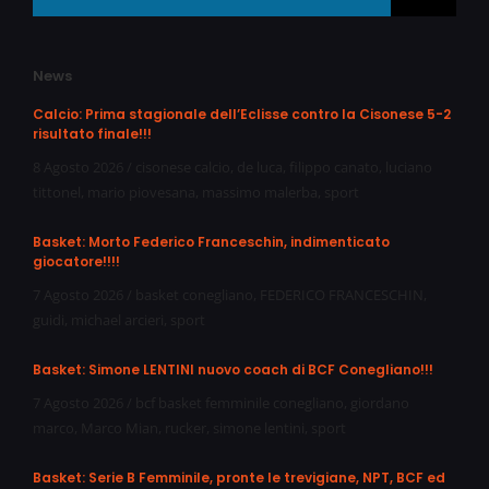
News
Calcio: Prima stagionale dell’Eclisse contro la Cisonese 5-2
risultato finale!!!
8 Agosto 2026
/
cisonese calcio
,
de luca
,
filippo canato
,
luciano
tittonel
,
mario piovesana
,
massimo malerba
,
sport
Basket: Morto Federico Franceschin, indimenticato
giocatore!!!!
7 Agosto 2026
/
basket conegliano
,
FEDERICO FRANCESCHIN
,
guidi
,
michael arcieri
,
sport
Basket: Simone LENTINI nuovo coach di BCF Conegliano!!!
7 Agosto 2026
/
bcf basket femminile conegliano
,
giordano
marco
,
Marco Mian
,
rucker
,
simone lentini
,
sport
Basket: Serie B Femminile, pronte le trevigiane, NPT, BCF ed