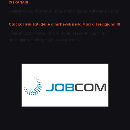
ISTRANA!!!
7 Agosto 2026
/
bcf conegliano
,
istrana basket
,
Npt Treviso
,
sport
Calcio: I risultati delle amichevoli nella Marca Trevigiana!!!!
7 Agosto 2026
/
conegliano calcio
,
eclisse carenipievigina
,
portomansuè calcio
,
sport
,
Treviso calcio