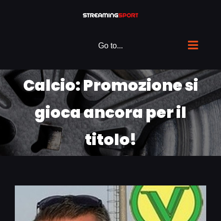
Skip
to
content
Go to...
Calcio: Promozione si
gioca ancora per il
titolo!