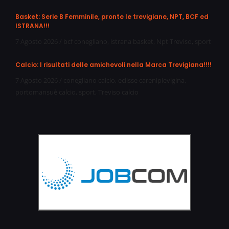
Basket: Serie B Femminile, pronte le trevigiane, NPT, BCF ed
ISTRANA!!!
7 Agosto 2026
/
bcf conegliano
,
istrana basket
,
Npt Treviso
,
sport
Calcio: I risultati delle amichevoli nella Marca Trevigiana!!!!
7 Agosto 2026
/
conegliano calcio
,
eclisse carenipievigina
,
portomansuè calcio
,
sport
,
Treviso calcio