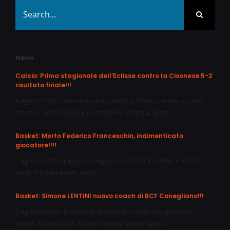
Search
for:
News
Calcio: Prima stagionale dell’Eclisse contro la Cisonese 5-2
risultato finale!!!
8 Agosto 2026
/
cisonese calcio
,
de luca
,
filippo canato
,
luciano
tittonel
,
mario piovesana
,
massimo malerba
,
sport
Basket: Morto Federico Franceschin, indimenticato
giocatore!!!!
7 Agosto 2026
/
basket conegliano
,
FEDERICO FRANCESCHIN
,
guidi
,
michael arcieri
,
sport
Basket: Simone LENTINI nuovo coach di BCF Conegliano!!!
7 Agosto 2026
/
bcf basket femminile conegliano
,
giordano
marco
,
Marco Mian
,
rucker
,
simone lentini
,
sport