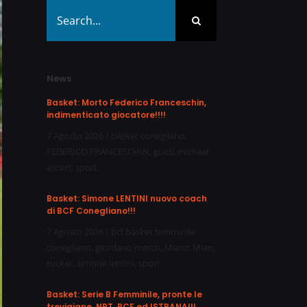
Search
for:
News
Basket: Morto Federico Franceschin,
indimenticato giocatore!!!!
7 Agosto 2026
/
basket conegliano
,
FEDERICO FRANCESCHIN
,
guidi
,
michael
arcieri
,
sport
Basket: Simone LENTINI nuovo coach
di BCF Conegliano!!!
7 Agosto 2026
/
bcf basket femminile
conegliano
,
giordano marco
,
Marco Mian
,
rucker
,
simone lentini
,
sport
Basket: Serie B Femminile, pronte le
trevigiane, NPT, BCF ed ISTRANA!!!