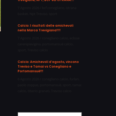
7 Agosto 2026
/
bcf conegliano
,
istrana
basket
,
Npt Treviso
,
sport
Calcio: I risultati delle amichevoli
nella Marca Trevigiana!!!!
7 Agosto 2026
/
conegliano calcio
,
eclisse
carenipievigina
,
portomansuè calcio
,
sport
,
Treviso calcio
Calcio: Amichevoli d’agosto, vincono
Treviso e Tamai vs Conegliano e
Portomansuè!!!
6 Agosto 2026
/
conegliano calcio
,
furlan
,
paolo zoppas
,
portomansuè
,
sport
,
tamai
calcio
,
tiberio granati
,
Treviso calcio