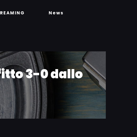
TREAMING
News
itto 3-0 dallo