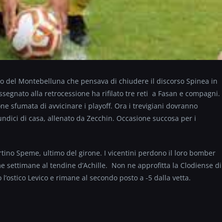
co del Montebelluna che pensava di chiudere il discorso Spinea in
ssegnato alla retrocessione ha rifilato tre reti a Fasan e compagni.
e sfumata di avvicinare i playoff. Ora i trevigiani dovranno
undici di casa, allenato da Zecchin. Occasione succosa per i
rtino Speme, ultimo del girone. I vicentini perdono il loro bomber
e settimane al tendine d’Achille. Non ne approfitta la Clodiense di
 l’ostico Levico e rimane al secondo posto a -5 dalla vetta.