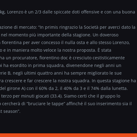
 kg, Lorenzo è un 2/3 dalle spiccate doti offensive e con una buona
zione di mercato: “In primis ringrazio la Società per averci dato la
ter nel momento più importante della stagione. Un doveroso
 fiorentina per aver concesso il nulla osta e allo stesso Lorenzo,
 e in maniera molto veloce la nostra proposta. È stata
a un procuratore, fiorentino doc è cresciuto cestisticamente
poi ha esordito in prima squadra, divenendone negli anni un
erie B, negli ultimi quattro anni ha sempre migliorato le sue
 crescere e far crescere la nostra squadra. In questa stagione ha
el girone A) con il 60% da 2, il 40% da 3 e il 74% dalla lunetta.
 terzo per minuti giocati (33.4). Siamo certi che il gruppo lo
cercherà di “bruciare le tappe” affinché il suo inserimento sia il
st season”.