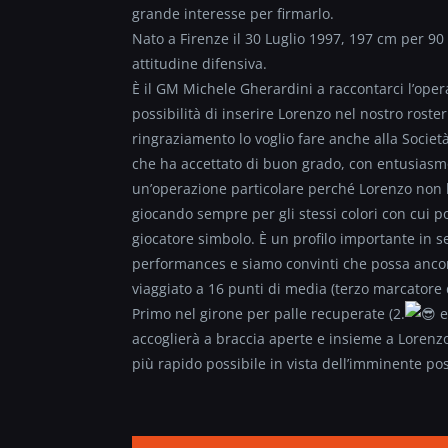
grande interesse per firmarlo.
Nato a Firenze il 30 Luglio 1997, 197 cm per 90
attitudine difensiva.
È il GM Michele Gherardini a raccontarci l’opera
possibilità di inserire Lorenzo nel nostro ros
ringraziamento lo voglio fare anche alla Società
che ha accettato di buon grado, con entusiasmo
un’operazione particolare perché Lorenzo non h
giocando sempre per gli stessi colori con cui 
giocatore simbolo. È un profilo importante in s
performances e siamo convinti che possa ancora
viaggiato a 16 punti di media (terzo marcatore d
Primo nel girone per palle recuperate (2.
e
accoglierà a braccia aperte e insieme a Lorenzo 
più rapido possibile in vista dell’imminente po