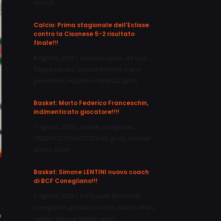
miccoli
Calcio: Prima stagionale dell’Eclisse
contro la Cisonese 5-2 risultato
finale!!!
8 Agosto 2026
/
cisonese calcio
,
de luca
,
filippo canato
,
luciano tittonel
,
mario
piovesana
,
massimo malerba
,
sport
Basket: Morto Federico Franceschin,
indimenticato giocatore!!!!
7 Agosto 2026
/
basket conegliano
,
FEDERICO FRANCESCHIN
,
guidi
,
michael
arcieri
,
sport
Basket: Simone LENTINI nuovo coach
di BCF Conegliano!!!
7 Agosto 2026
/
bcf basket femminile
conegliano
,
giordano marco
,
Marco Mian
,
o
rucker
,
simone lentini
,
sport