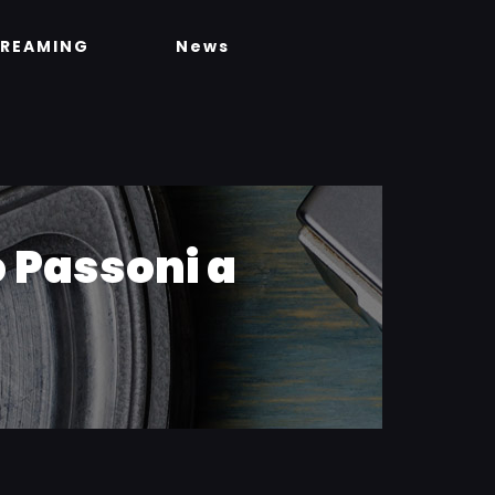
TREAMING
News
 Passoni a