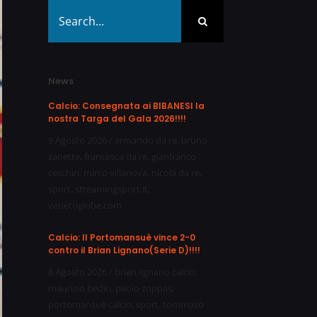
Search
for:
News
Calcio: Consegnata ai BIBANESI la
nostra Targa del Gala 2026!!!!
9 Agosto 2026
/
armando da re
,
bruno
zanette
,
francesca da re
,
gianfranco
ceschin
,
mirco villanova
,
nicola da re
,
sport
,
streamingsport.it
,
venetoglobe.com
Calcio: Il Portomansuè vince 2-0
contro il Brian Lignano(Serie D)!!!!
8 Agosto 2026
/
brian lignano calcio
,
maurizio bedin
,
paolo zoppas
,
portomansuè calcio
,
sport
,
tommaso