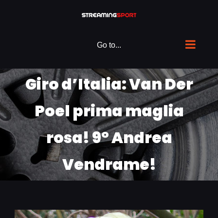
Skip
to
content
Go to...
Giro d’Italia: Van Der
Poel prima maglia
rosa! 9° Andrea
Vendrame!