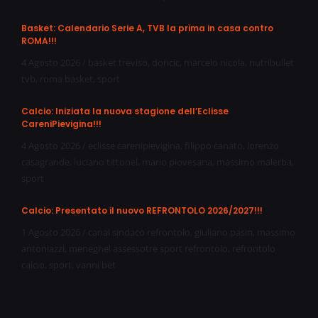
Basket: Calendario Serie A, TVB la prima in casa contro
ROMA!!!
4 Agosto 2026
/
basket treviso
,
doncic
,
marcelo nicola
,
nutribullet
tvb
,
roma basket
,
sport
Calcio: Iniziata la nuova stagione dell’Eclisse
CareniPievigina!!!
4 Agosto 2026
/
eclisse carenipievigina
,
filippo canato
,
lorenzo
casagrande
,
luciano tittonel
,
mario piovesana
,
massimo malerba
,
sport
Calcio: Presentato il nuovo REFRONTOLO 2026/2027!!!
1 Agosto 2026
/
canal sindaco refrontolo
,
giuliano pasin
,
massimo
antoniazzi
,
meneghel assessotre sport refrontolo
,
refrontolo
calcio
,
sport
,
vanni bet