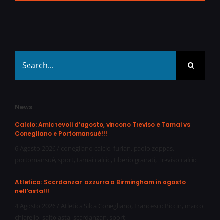
Search
for:
News
Calcio: Amichevoli d’agosto, vincono Treviso e Tamai vs
Conegliano e Portomansuè!!!
6 Agosto 2026
/
conegliano calcio
,
furlan
,
paolo zoppas
,
portomansuè
,
sport
,
tamai calcio
,
tiberio granati
,
Treviso calcio
Atletica: Scardanzan azzurra a Birmingham in agosto
nell’asta!!!
4 Agosto 2026
/
Atletica Silca Conegliano
,
Francesco Piccin
,
marco
chiarello
,
salto asta
,
scardanzan
,
sport