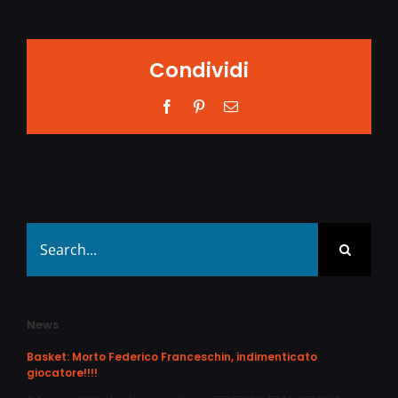
Condividi
Facebook
Pinterest
Email
Search
for:
News
Basket: Morto Federico Franceschin, indimenticato
giocatore!!!!