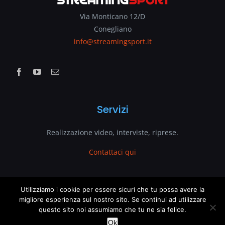
Via Monticano 12/D
Conegliano
info@streamingsport.it
Servizi
Realizzazione video, interviste, riprese.
Contattaci qui
www.streamingsport.it
Utilizziamo i cookie per essere sicuri che tu possa avere la
migliore esperienza sul nostro sito. Se continui ad utilizzare
questo sito noi assumiamo che tu ne sia felice.
è un sito web di
VenetoGlobe.com
This website uses cookies and third party services.
OK
Ok