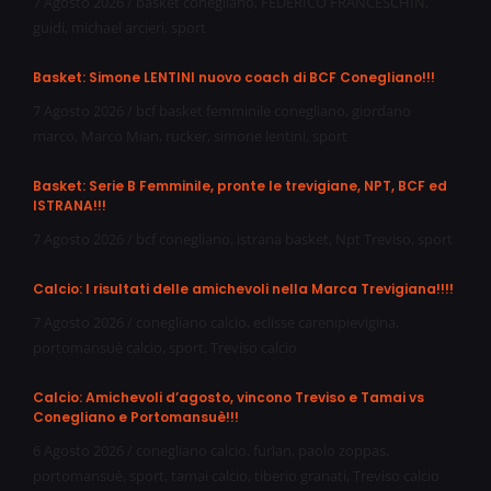
7 Agosto 2026
/
basket conegliano
,
FEDERICO FRANCESCHIN
,
guidi
,
michael arcieri
,
sport
Basket: Simone LENTINI nuovo coach di BCF Conegliano!!!
7 Agosto 2026
/
bcf basket femminile conegliano
,
giordano
marco
,
Marco Mian
,
rucker
,
simone lentini
,
sport
Basket: Serie B Femminile, pronte le trevigiane, NPT, BCF ed
ISTRANA!!!
7 Agosto 2026
/
bcf conegliano
,
istrana basket
,
Npt Treviso
,
sport
Calcio: I risultati delle amichevoli nella Marca Trevigiana!!!!
7 Agosto 2026
/
conegliano calcio
,
eclisse carenipievigina
,
portomansuè calcio
,
sport
,
Treviso calcio
Calcio: Amichevoli d’agosto, vincono Treviso e Tamai vs
Conegliano e Portomansuè!!!
6 Agosto 2026
/
conegliano calcio
,
furlan
,
paolo zoppas
,
portomansuè
,
sport
,
tamai calcio
,
tiberio granati
,
Treviso calcio