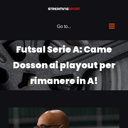
Skip
to
content
Go to...
Futsal Serie A: Came
Dosson ai playout per
rimanere in A!