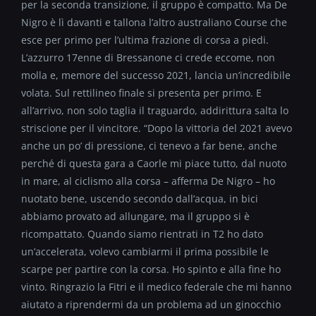
per la seconda transizione, il gruppo è compatto. Ma De
Nigro è lì davanti e tallona l’altro australiano Course che
esce per primo per l’ultima frazione di corsa a piedi.
L’azzurro 17enne di Bressanone ci crede eccome, non
molla e, memore del successo 2021, lancia un’incredibile
volata. Sul rettilineo finale si presenta per primo. E
all’arrivo, non solo taglia il traguardo, addirittura salta lo
striscione per il vincitore. “Dopo la vittoria del 2021 avevo
anche un po’ di pressione, ci tenevo a far bene, anche
perché di questa gara a Caorle mi piace tutto, dal nuoto
in mare, al ciclismo alla corsa – afferma De Nigro – ho
nuotato bene, uscendo secondo dall’acqua, in bici
abbiamo provato ad allungare, ma il gruppo si è
ricompattato. Quando siamo rientrati in T2 ho dato
un’accelerata, volevo cambiarmi il prima possibile le
scarpe per partire con la corsa. Ho spinto e alla fine ho
vinto. Ringrazio la Fitri e il medico federale che mi hanno
aiutato a riprendermi da un problema ad un ginocchio