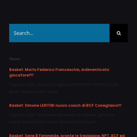
Search
for:
News
Basket: Morto Federico Franceschin, indimenticato
giocatore!!!!
7 Agosto 2026
/
basket conegliano
,
FEDERICO FRANCESCHIN
,
guidi
,
michael arcieri
,
sport
Basket: Simone LENTINI nuovo coach di BCF Conegliano!!!
7 Agosto 2026
/
bcf basket femminile conegliano
,
giordano
marco
,
Marco Mian
,
rucker
,
simone lentini
,
sport
Basket: Serie B Femminile, pronte le trevigiane, NPT, BCF ed