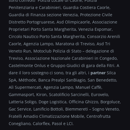
sono coinvolti Polizia Locale di Caorle, Polizia
Penitenziaria e Carabinieri, Guardia Costiera Caorle,
Guardia di Finanza sezione Venezia, Protezione Civile
Distretto Portogruarese, Asd Olimpicaorle, Associazione
Proprietari Porto Santa Margherita, Venezia Expomar,
Circolo Nautico Porto Santa Margherita, Consorzio Arenili
Caorle, Agenzia Lampo, Maratona di Treviso, Asd Tri
Veneto Run, Motoclub Polizia di Stato – delegazione di
Treviso, Associazione Nazionale Carabinieri in Congedo,
Castelmonte Onlus e Gruppo Giudici di gara della Fitri. A
dare il loro sostegno ci sono, tra gli altri, i
partner
Silca
SpA, Méthode, Banca Prealpi SanBiagio, San Benedetto,
Alì Supermercati, Agenzia Lampo, Manuel Caffè,
Gammasport, Kiron, Scatolificio Sarcinelli, Eurovelo,
Latteria Soligo, Doge Logistica, Officina Ghizzo, Borgoluce,
Gac Service, Lanificio Bottoli, Biemmereti – Sogno Veneto,
Fratelli Amadio Climatizzazione Mobile, Centrofrutta
Conegliano, Calorflex, Pasol e LCI.