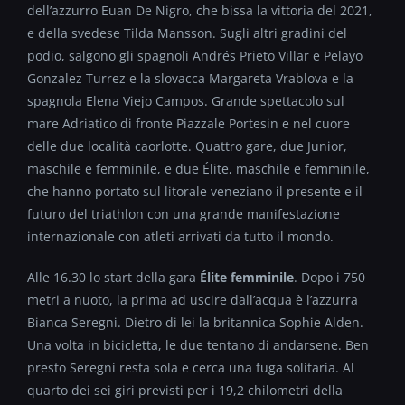
dell’azzurro Euan De Nigro, che bissa la vittoria del 2021,
e della svedese Tilda Mansson. Sugli altri gradini del
podio, salgono gli spagnoli Andrés Prieto Villar e Pelayo
Gonzalez Turrez e la slovacca Margareta Vrablova e la
spagnola Elena Viejo Campos. Grande spettacolo sul
mare Adriatico di fronte Piazzale Portesin e nel cuore
delle due località caorlotte. Quattro gare, due Junior,
maschile e femminile, e due Élite, maschile e femminile,
che hanno portato sul litorale veneziano il presente e il
futuro del triathlon con una grande manifestazione
internazionale con atleti arrivati da tutto il mondo.
Alle 16.30 lo start della gara
Élite femminile
. Dopo i 750
metri a nuoto, la prima ad uscire dall’acqua è l’azzurra
Bianca Seregni. Dietro di lei la britannica Sophie Alden.
Una volta in bicicletta, le due tentano di andarsene. Ben
presto Seregni resta sola e cerca una fuga solitaria. Al
quarto dei sei giri previsti per i 19,2 chilometri della