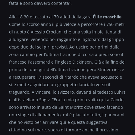
fatta e sono davvero contenta”.
Alle 18.30 è toccato ai 70 atleti della gara
Élite maschile
.
Come lo scorso anno il più veloce a percorrere i 750 metri
di nuoto è Alessio Crociani che una volta in bici tenta di
allungare, venendo poi raggiunto e inglobato dal gruppo
dopo due dei sei giri previsti. Ad uscire per primi dalla
zona cambio per l’ultima frazione di corsa a piedi sono il
francese Passemard e l’inglese Dickinson. Già alla fine del
primo dei due giri dell’ultima frazione però Studer riesce
a recuperare i 7 secondi di ritardo che aveva accusato e
si è mette a guidare un gruppetto lanciato verso il
traguardo. A vincere, lo svizzero, davanti al tedesco Luhrs
e all’israeliano Sagiv. “Era la mia prima volta qui a Caorle,
sono arrivato in auto da Saint Moritz dove stavo facendo
uno stage di allenamento, mi è piaciuto tutto, i panorami
che ho visto per arrivare qui e questa suggestiva
cittadina sul mare, spero di tornare anche il prossimo