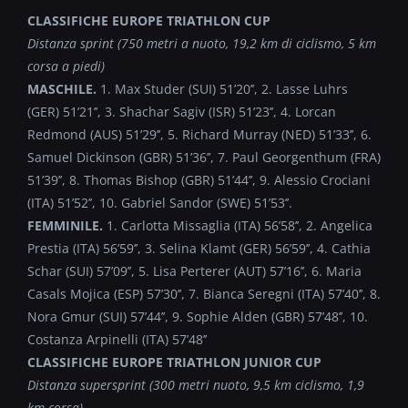
CLASSIFICHE EUROPE TRIATHLON CUP
Distanza sprint (750 metri a nuoto, 19,2 km di ciclismo, 5 km
corsa a piedi)
MASCHILE.
1. Max Studer (SUI) 51’20’’, 2. Lasse Luhrs
(GER) 51’21’’, 3. Shachar Sagiv (ISR) 51’23’’, 4. Lorcan
Redmond (AUS) 51’29’’, 5. Richard Murray (NED) 51’33’’, 6.
Samuel Dickinson (GBR) 51’36’’, 7. Paul Georgenthum (FRA)
51’39’’, 8. Thomas Bishop (GBR) 51’44’’, 9. Alessio Crociani
(ITA) 51’52’’, 10. Gabriel Sandor (SWE) 51’53’’.
FEMMINILE.
1. Carlotta Missaglia (ITA) 56’58’’, 2. Angelica
Prestia (ITA) 56’59’’, 3. Selina Klamt (GER) 56’59’’, 4. Cathia
Schar (SUI) 57’09’’, 5. Lisa Perterer (AUT) 57’16’’, 6. Maria
Casals Mojica (ESP) 57’30’’, 7. Bianca Seregni (ITA) 57’40’’, 8.
Nora Gmur (SUI) 57’44’’, 9. Sophie Alden (GBR) 57’48’’, 10.
Costanza Arpinelli (ITA) 57’48’’
CLASSIFICHE EUROPE TRIATHLON JUNIOR CUP
Distanza supersprint (300 metri nuoto, 9,5 km ciclismo, 1,9
km corsa)