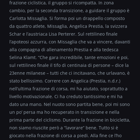
frazione ciclistica, il gruppo si ricompatta. In zona
cambio, per la seconda transizione, a guidare il gruppo è
Carlotta Missaglia. Si forma poi un drappello composto
da quattro atlete, Missaglia, Angelica Prestia, la svizzera
Schar e l’austriaca Lisa Perterer. Sul rettilineo finale
l’apoteosi azzurra, con Missaglia che va a vincere, davanti
alla compagna di allenamento Prestia e alla tedesca
Selina Klamt. “Che gara incredibile, tante emozioni e poi,
sul rettilineo finale il tifo di centinaia di persone – dice la
23enne milanese – tutti che ci incitavano, che urlavano, è
stato bellissimo. Correre con Angelica (Prestia, n.d.r.)
nell’ultima frazione di corsa, mi ha aiutato, soprattutto a
livello motivazionale. Ci ha creduto tantissimo e mi ha
dato una mano. Nel nuoto sono partita bene, poi mi sono
un po’ persa ma ho recuperato in transizione e nella
prima parte del ciclismo. Durante la frazione in bicicletta,
non siamo riuscite però a “lavorare” bene. Tutto si è
giocato nella frazione di corsa a piedi. Alla fine ce l’ho