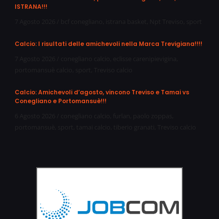
ISTRANA!!!
7 Agosto 2026
/
bcf conegliano
,
istrana basket
,
Npt Treviso
,
sport
Calcio: I risultati delle amichevoli nella Marca Trevigiana!!!!
7 Agosto 2026
/
conegliano calcio
,
eclisse carenipievigina
,
portomansuè calcio
,
sport
,
Treviso calcio
Calcio: Amichevoli d’agosto, vincono Treviso e Tamai vs
Conegliano e Portomansuè!!!
6 Agosto 2026
/
conegliano calcio
,
furlan
,
paolo zoppas
,
portomansuè
,
sport
,
tamai calcio
,
tiberio granati
,
Treviso calcio