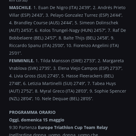
MASCHILE
. 1. Euan De Nigro (ITA) 24’39’’, 2. Andrés Prieto
Villar (ESP) 24’43’’, 3. Pelayo Gonzalez Turrez (ESP) 24’44’’,
4. Brandley Course (AUS) 24’44’’, 5. Simeon Dolinschek
(AUT) 24’53’’, 6. Kolos Trungel-Nagy (HUN) 24’57’’, 7. Raf De
Bobbelaere (BEL) 24’57’’, 8. Balte Thijs (BEL) 24’58’’, 9.
Riccardo Spanu (ITA) 25’00’’, 10. Fiorenzo Angelini (ITA)
25’01’’.
FEMMINILE.
1. Tilda Mansson (SWE) 27’33’’, 2. Margareta
Vrablova (SVK) 27’35’’, 3. Elena Viejo Campos (ESP) 27’37’’,
4. Livia Gross (SUI) 27’45’’, 5. Hasse Fleerackers (BEL)
27’48’’, 6. Letizia Martinelli (SUI) 27’49’’, 7. Tabea Huys
(AUT) 27’52’’, 8. Myral Greco (ITA) 28’03’’, 9. Sophie Spencer
(NZL) 28’04’’, 10. Nele Dequae (BEL) 28’05’’.
PROGRAMMA ORARIO
Oggi, domenica 15 maggio
9:30 Partenza
Europe Triathlon Cup Team Relay
(nell’ordine donna, uomo, donna, uomo che