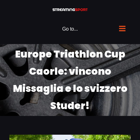
Skip
to
content
Go to...
Europe Triathlon Cup
Caorle: vincono
Missaglia e lo svizzero
Studer!