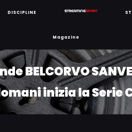
DISCIPLINE
S
Magazine
nde BELCORVO SANVE i
omani inizia la Serie 