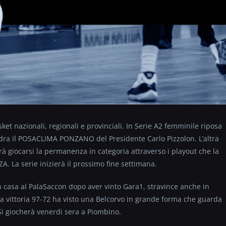
sket nazionali, regionali e provinciali. In Serie A2 femminile riposa
adra il POSACLIMA PONZANO del Presidente Carlo Pizzolon. L’altra
à giocarsi la permanenza in categoria attraverso i playout che la
. La serie inizierà il prossimo fine settimana.
sa al PalaSaccon dopo aver vinto Gara1, stravince anche in
La vittoria 97-72 ha visto una Belcorvo in grande forma che guarda
 Si giocherà venerdi sera a Piombino.