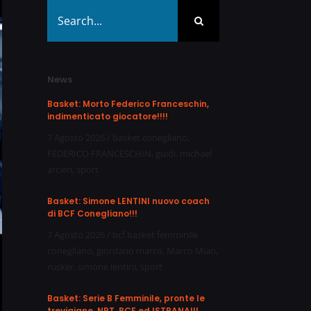
Search
for:
News
Basket: Morto Federico Franceschin,
indimenticato giocatore!!!!
7 Agosto 2026
/
basket conegliano
,
FEDERICO FRANCESCHIN
,
guidi
,
michael
arcieri
,
sport
Basket: Simone LENTINI nuovo coach
di BCF Conegliano!!!
7 Agosto 2026
/
bcf basket femminile
conegliano
,
giordano marco
,
Marco Mian
,
rucker
,
simone lentini
,
sport
Basket: Serie B Femminile, pronte le
trevigiane, NPT, BCF ed ISTRANA!!!