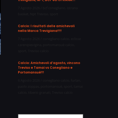
7 Agosto 2026
/
bcf conegliano
,
istrana
basket
,
Npt Treviso
,
sport
Calcio: I risultati delle amichevoli
nella Marca Trevigiana!!!!
7 Agosto 2026
/
conegliano calcio
,
eclisse
carenipievigina
,
portomansuè calcio
,
sport
,
Treviso calcio
Calcio: Amichevoli d’agosto, vincono
Treviso e Tamai vs Conegliano e
Portomansuè!!!
6 Agosto 2026
/
conegliano calcio
,
furlan
,
paolo zoppas
,
portomansuè
,
sport
,
tamai
calcio
,
tiberio granati
,
Treviso calcio