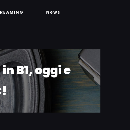
TREAMING
News
n B1, oggi e
C!