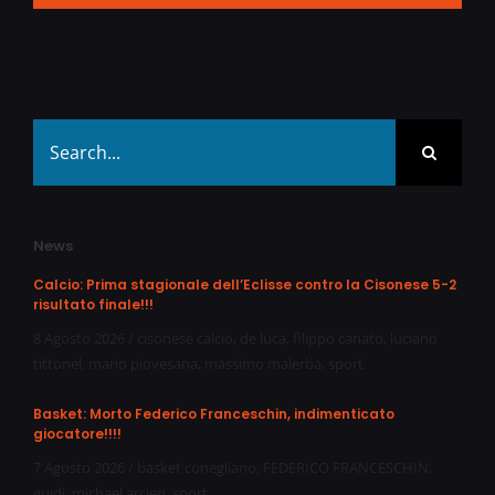
Search
for:
News
Calcio: Prima stagionale dell’Eclisse contro la Cisonese 5-2
risultato finale!!!
8 Agosto 2026
/
cisonese calcio
,
de luca
,
filippo canato
,
luciano
tittonel
,
mario piovesana
,
massimo malerba
,
sport
Basket: Morto Federico Franceschin, indimenticato
giocatore!!!!
7 Agosto 2026
/
basket conegliano
,
FEDERICO FRANCESCHIN
,
guidi
,
michael arcieri
,
sport