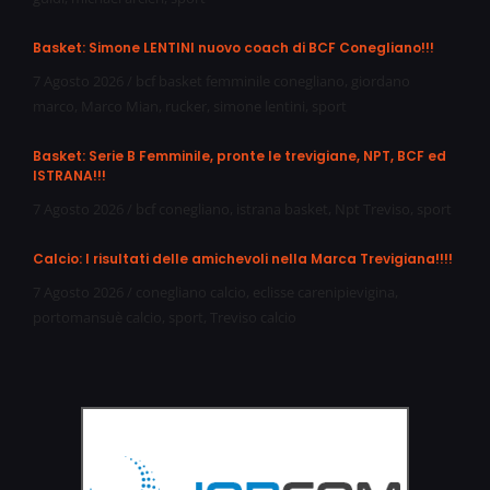
Basket: Simone LENTINI nuovo coach di BCF Conegliano!!!
7 Agosto 2026
/
bcf basket femminile conegliano
,
giordano
marco
,
Marco Mian
,
rucker
,
simone lentini
,
sport
Basket: Serie B Femminile, pronte le trevigiane, NPT, BCF ed
ISTRANA!!!
7 Agosto 2026
/
bcf conegliano
,
istrana basket
,
Npt Treviso
,
sport
Calcio: I risultati delle amichevoli nella Marca Trevigiana!!!!
7 Agosto 2026
/
conegliano calcio
,
eclisse carenipievigina
,
portomansuè calcio
,
sport
,
Treviso calcio