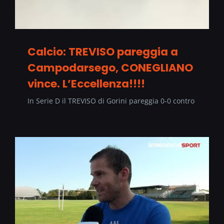
Calcio: TREVISO pareggia a
Campodarsego, CONEGLIANO
vince. L’Eccellenza!!!!
In Serie D il TREVISO di Gorini pareggia 0-0 contro