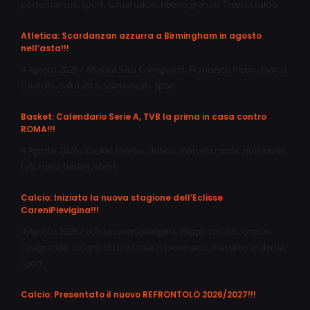
portomansuè
,
sport
,
tamai calcio
,
tiberio granati
,
Treviso calcio
Atletica: Scardanzan azzurra a Birmingham in agosto
nell’asta!!!
4 Agosto 2026
/
Atletica Silca Conegliano
,
Francesco Piccin
,
marco
chiarello
,
salto asta
,
scardanzan
,
sport
Basket: Calendario Serie A, TVB la prima in casa contro
ROMA!!!
4 Agosto 2026
/
basket treviso
,
doncic
,
marcelo nicola
,
nutribullet
tvb
,
roma basket
,
sport
Calcio: Iniziata la nuova stagione dell’Eclisse
CareniPievigina!!!
4 Agosto 2026
/
eclisse carenipievigina
,
filippo canato
,
lorenzo
casagrande
,
luciano tittonel
,
mario piovesana
,
massimo malerba
,
sport
Calcio: Presentato il nuovo REFRONTOLO 2026/2027!!!