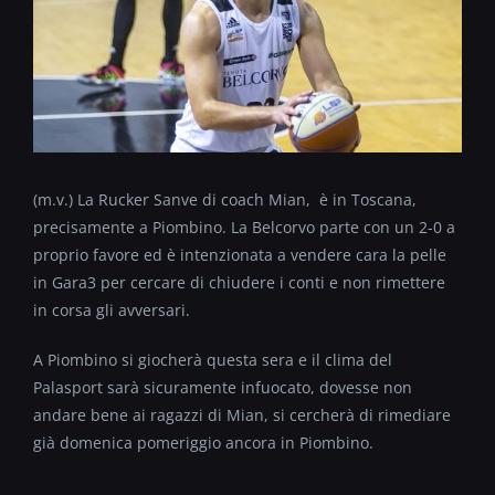
(m.v.) La Rucker Sanve di coach Mian, è in Toscana,
precisamente a Piombino. La Belcorvo parte con un 2-0 a
proprio favore ed è intenzionata a vendere cara la pelle
in Gara3 per cercare di chiudere i conti e non rimettere
in corsa gli avversari.
A Piombino si giocherà questa sera e il clima del
Palasport sarà sicuramente infuocato, dovesse non
andare bene ai ragazzi di Mian, si cercherà di rimediare
già domenica pomeriggio ancora in Piombino.