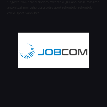
1 Agosto 2026
/
canal sindaco refrontolo
,
giuliano pasin
,
massimo
antoniazzi
,
meneghel assessotre sport refrontolo
,
refrontolo
calcio
,
sport
,
vanni bet