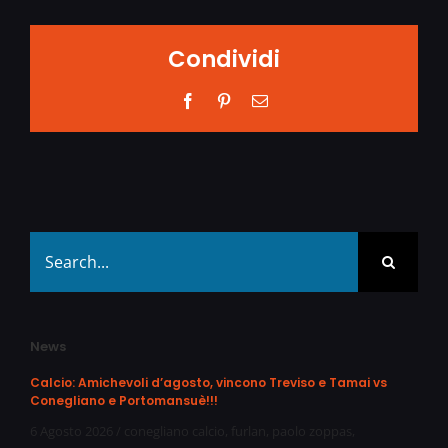
Condividi
Facebook
Pinterest
Email
Search
for:
News
Calcio: Amichevoli d’agosto, vincono Treviso e Tamai vs
Conegliano e Portomansuè!!!
6 Agosto 2026
/
conegliano calcio
,
furlan
,
paolo zoppas
,