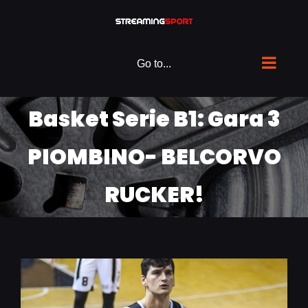
Skip
to
content
Go to...
Basket Serie B1: Gara 3
PIOMBINO- BELCORVO
RUCKER!