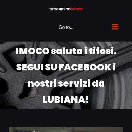
Skip
to
content
Go to...
IMOCO saluta i tifosi.
SEGUI SU FACEBOOK i
nostri servizi da
LUBIANA!