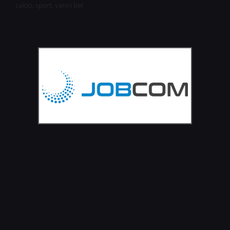
calcio
,
sport
,
vanni bet