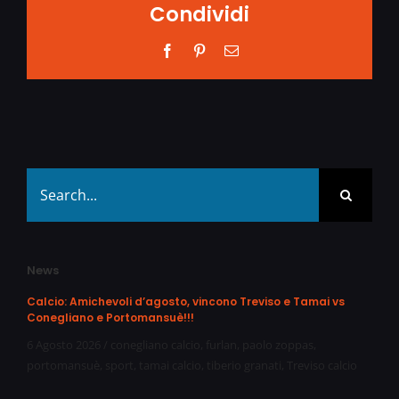
Condividi
Facebook
Pinterest
Email
Search
for:
News
Calcio: Amichevoli d’agosto, vincono Treviso e Tamai vs
Conegliano e Portomansuè!!!
6 Agosto 2026
/
conegliano calcio
,
furlan
,
paolo zoppas
,
portomansuè
,
sport
,
tamai calcio
,
tiberio granati
,
Treviso calcio