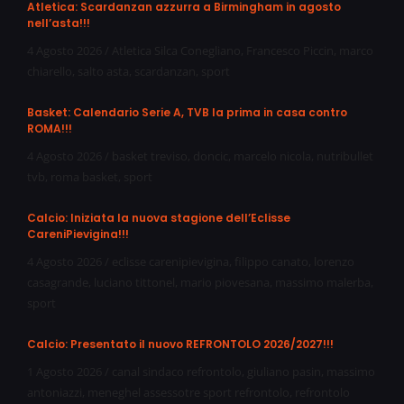
Atletica: Scardanzan azzurra a Birmingham in agosto
nell’asta!!!
4 Agosto 2026
/
Atletica Silca Conegliano
,
Francesco Piccin
,
marco
chiarello
,
salto asta
,
scardanzan
,
sport
Basket: Calendario Serie A, TVB la prima in casa contro
ROMA!!!
4 Agosto 2026
/
basket treviso
,
doncic
,
marcelo nicola
,
nutribullet
tvb
,
roma basket
,
sport
Calcio: Iniziata la nuova stagione dell’Eclisse
CareniPievigina!!!
4 Agosto 2026
/
eclisse carenipievigina
,
filippo canato
,
lorenzo
casagrande
,
luciano tittonel
,
mario piovesana
,
massimo malerba
,
sport
Calcio: Presentato il nuovo REFRONTOLO 2026/2027!!!
1 Agosto 2026
/
canal sindaco refrontolo
,
giuliano pasin
,
massimo
antoniazzi
,
meneghel assessotre sport refrontolo
,
refrontolo