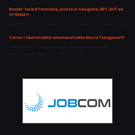
Basket: Serie B Femminile, pronte le trevigiane, NPT, BCF ed
ISTRANA!!!
7 Agosto 2026
/
bcf conegliano
,
istrana basket
,
Npt Treviso
,
sport
Calcio: I risultati delle amichevoli nella Marca Trevigiana!!!!
7 Agosto 2026
/
conegliano calcio
,
eclisse carenipievigina
,
portomansuè calcio
,
sport
,
Treviso calcio