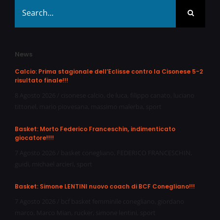
Search
for:
News
Calcio: Prima stagionale dell’Eclisse contro la Cisonese 5-2
risultato finale!!!
8 Agosto 2026
/
cisonese calcio
,
de luca
,
filippo canato
,
luciano
tittonel
,
mario piovesana
,
massimo malerba
,
sport
Basket: Morto Federico Franceschin, indimenticato
giocatore!!!!
7 Agosto 2026
/
basket conegliano
,
FEDERICO FRANCESCHIN
,
guidi
,
michael arcieri
,
sport
Basket: Simone LENTINI nuovo coach di BCF Conegliano!!!
7 Agosto 2026
/
bcf basket femminile conegliano
,
giordano
marco
,
Marco Mian
,
rucker
,
simone lentini
,
sport