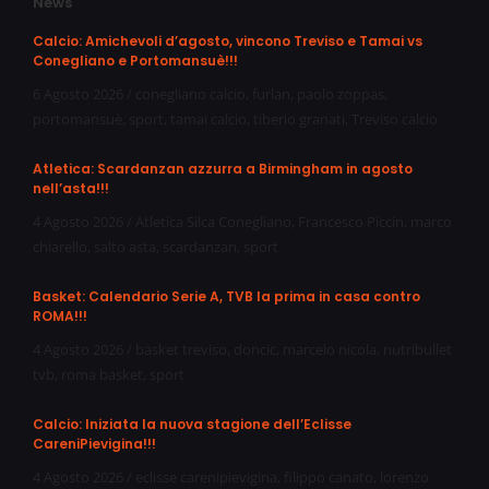
News
Calcio: Amichevoli d’agosto, vincono Treviso e Tamai vs
Conegliano e Portomansuè!!!
6 Agosto 2026
/
conegliano calcio
,
furlan
,
paolo zoppas
,
portomansuè
,
sport
,
tamai calcio
,
tiberio granati
,
Treviso calcio
Atletica: Scardanzan azzurra a Birmingham in agosto
nell’asta!!!
4 Agosto 2026
/
Atletica Silca Conegliano
,
Francesco Piccin
,
marco
chiarello
,
salto asta
,
scardanzan
,
sport
Basket: Calendario Serie A, TVB la prima in casa contro
ROMA!!!
4 Agosto 2026
/
basket treviso
,
doncic
,
marcelo nicola
,
nutribullet
tvb
,
roma basket
,
sport
Calcio: Iniziata la nuova stagione dell’Eclisse
CareniPievigina!!!
4 Agosto 2026
/
eclisse carenipievigina
,
filippo canato
,
lorenzo