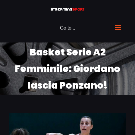
Skip
to
content
Go to...
Basket Serie A2
Femminile: Giordano
lascia Ponzano!