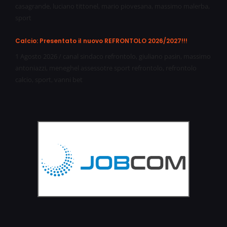
casagrande
,
luciano tittonel
,
mario piovesana
,
massimo malerba
,
sport
Calcio: Presentato il nuovo REFRONTOLO 2026/2027!!!
1 Agosto 2026
/
canal sindaco refrontolo
,
giuliano pasin
,
massimo
antoniazzi
,
meneghel assessotre sport refrontolo
,
refrontolo
calcio
,
sport
,
vanni bet