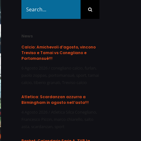
Search
for:
News
Calcio: Amichevoli d’agosto, vincono
Treviso e Tamai vs Conegliano e
Portomansuè!!!
6 Agosto 2026
/
conegliano calcio
,
furlan
,
paolo zoppas
,
portomansuè
,
sport
,
tamai
calcio
,
tiberio granati
,
Treviso calcio
Atletica: Scardanzan azzurra a
Birmingham in agosto nell’asta!!!
4 Agosto 2026
/
Atletica Silca Conegliano
,
Francesco Piccin
,
marco chiarello
,
salto
asta
,
scardanzan
,
sport
Basket: Calendario Serie A, TVB la