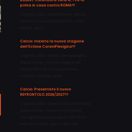
prima in casa contro ROMA!!!
4 Agosto 2026
/
basket treviso
,
doncic
,
marcelo nicola
,
nutribullet tvb
,
roma
basket
,
sport
Calcio: Iniziata la nuova stagione
dell’Eclisse CareniPievigina!!!
4 Agosto 2026
/
eclisse carenipievigina
,
filippo canato
,
lorenzo casagrande
,
luciano tittonel
,
mario piovesana
,
massimo malerba
,
sport
Calcio: Presentato il nuovo
REFRONTOLO 2026/2027!!!
1 Agosto 2026
/
canal sindaco refrontolo
,
ail
giuliano pasin
,
massimo antoniazzi
,
meneghel assessotre sport refrontolo
,
refrontolo calcio
,
sport
,
vanni bet