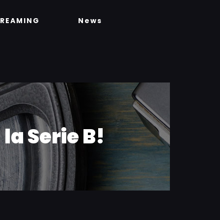
TREAMING
News
la Serie B!