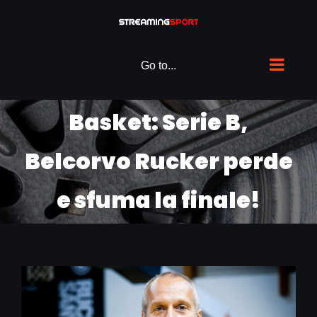
Skip
to
content
Go to...
Basket: Serie B,
Belcorvo Rucker perde
e sfuma la finale!