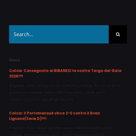
Search
for:
News
Calcio: Consegnata ai BIBANESI la nostra Targa del Gala
2026!!!!
9 Agosto 2026
/
armando da re
,
bruno zanette
,
francesca da re
,
gianfranco ceschin
,
mirco villanova
,
nicola da re
,
sport
,
streamingsport.it
,
venetoglobe.com
Calcio: Il Portomansuè vince 2-0 contro il Brian
Lignano(Serie D)!!!!
8 Agosto 2026
/
brian lignano calcio
,
maurizio bedin
,
paolo
zoppas
,
portomansuè calcio
,
sport
,
tommaso miccoli