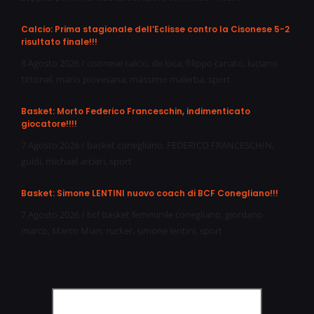
Calcio: Prima stagionale dell’Eclisse contro la Cisonese 5-2
risultato finale!!!
8 Agosto 2026
/
cisonese calcio
,
de luca
,
filippo canato
,
luciano
tittonel
,
mario piovesana
,
massimo malerba
,
sport
Basket: Morto Federico Franceschin, indimenticato
giocatore!!!!
7 Agosto 2026
/
basket conegliano
,
FEDERICO FRANCESCHIN
,
guidi
,
michael arcieri
,
sport
Basket: Simone LENTINI nuovo coach di BCF Conegliano!!!
7 Agosto 2026
/
bcf basket femminile conegliano
,
giordano
marco
,
Marco Mian
,
rucker
,
simone lentini
,
sport