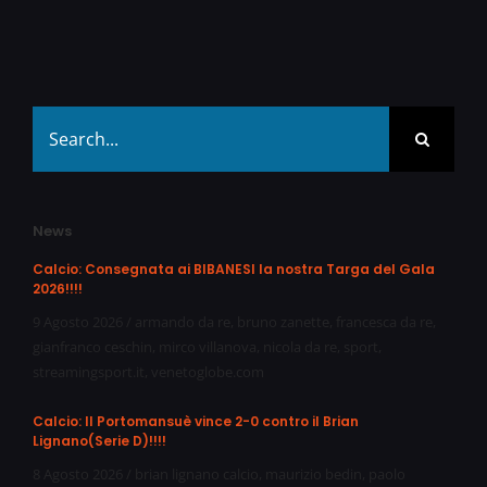
Search
for:
News
Calcio: Consegnata ai BIBANESI la nostra Targa del Gala
2026!!!!
9 Agosto 2026
/
armando da re
,
bruno zanette
,
francesca da re
,
gianfranco ceschin
,
mirco villanova
,
nicola da re
,
sport
,
streamingsport.it
,
venetoglobe.com
Calcio: Il Portomansuè vince 2-0 contro il Brian
Lignano(Serie D)!!!!
8 Agosto 2026
/
brian lignano calcio
,
maurizio bedin
,
paolo