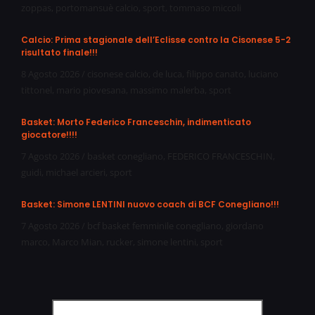
zoppas
,
portomansuè calcio
,
sport
,
tommaso miccoli
Calcio: Prima stagionale dell’Eclisse contro la Cisonese 5-2
risultato finale!!!
8 Agosto 2026
/
cisonese calcio
,
de luca
,
filippo canato
,
luciano
tittonel
,
mario piovesana
,
massimo malerba
,
sport
Basket: Morto Federico Franceschin, indimenticato
giocatore!!!!
7 Agosto 2026
/
basket conegliano
,
FEDERICO FRANCESCHIN
,
guidi
,
michael arcieri
,
sport
Basket: Simone LENTINI nuovo coach di BCF Conegliano!!!
7 Agosto 2026
/
bcf basket femminile conegliano
,
giordano
marco
,
Marco Mian
,
rucker
,
simone lentini
,
sport