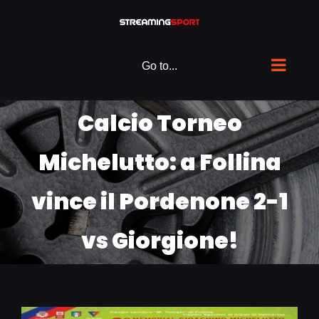
Skip
to
content
Go to...
Calcio Torneo
Michelutto: a Follina
vince il Pordenone 2-1
vs Giorgione!