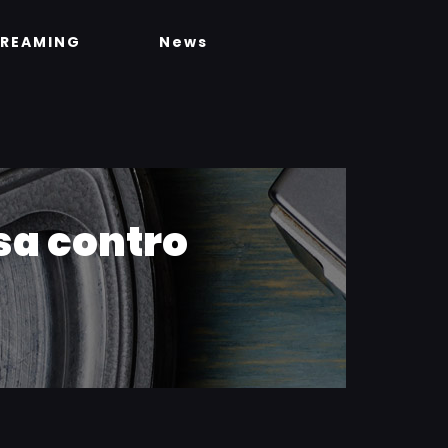
TREAMING
News
asa contro