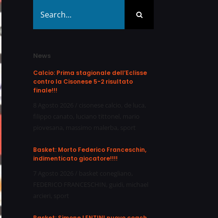
Search
for:
News
Calcio: Prima stagionale dell’Eclisse
contro la Cisonese 5-2 risultato
finale!!!
8 Agosto 2026
/
cisonese calcio
,
de luca
,
filippo canato
,
luciano tittonel
,
mario
piovesana
,
massimo malerba
,
sport
Basket: Morto Federico Franceschin,
indimenticato giocatore!!!!
7 Agosto 2026
/
basket conegliano
,
FEDERICO FRANCESCHIN
,
guidi
,
michael
arcieri
,
sport
Basket: Simone LENTINI nuovo coach