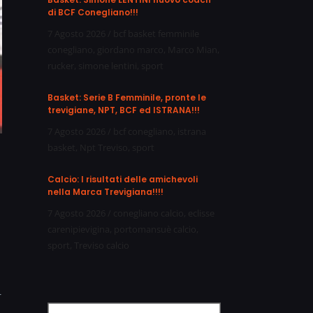
di BCF Conegliano!!!
7 Agosto 2026
/
bcf basket femminile
conegliano
,
giordano marco
,
Marco Mian
,
rucker
,
simone lentini
,
sport
Basket: Serie B Femminile, pronte le
trevigiane, NPT, BCF ed ISTRANA!!!
7 Agosto 2026
/
bcf conegliano
,
istrana
basket
,
Npt Treviso
,
sport
Calcio: I risultati delle amichevoli
nella Marca Trevigiana!!!!
7 Agosto 2026
/
conegliano calcio
,
eclisse
carenipievigina
,
portomansuè calcio
,
sport
,
Treviso calcio
r