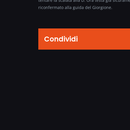
tentare la scalata alla D. Ora testa già sicura
riconfermato alla guida del Giorgione.
Condividi