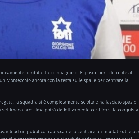
nitivamente perduta. La compagine di Esposito, ieri, di fronte al
n Montecchio ancora con la testa sulle spalle per centrare la
tregata, la squadra si è completamente sciolta e ha lasciato spazio
a settimana prossima potrà definitivamente certificare la conquista
davanti ad un pubblico traboccante, a centrare un risultato utile pe