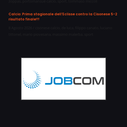
zoppas
,
portomansuè calcio
,
sport
,
tommaso miccoli
Calcio: Prima stagionale dell’Eclisse contro la Cisonese 5-2
risultato finale!!!
8 Agosto 2026
/
cisonese calcio
,
de luca
,
filippo canato
,
luciano
tittonel
,
mario piovesana
,
massimo malerba
,
sport