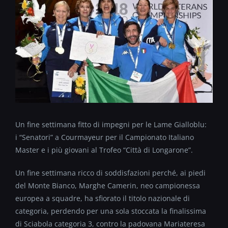
Un fine settimana fitto di impegni per le Lame Gialloblu:
i “Senatori” a Courmayeur per il Campionato Italiano
Master e i più giovani al Trofeo “Città di Longarone”.
Un fine settimana ricco di soddisfazioni perché, ai piedi
del Monte Bianco, Marghe Camerin, neo campionessa
europea a squadre, ha sfiorato il titolo nazionale di
categoria, perdendo per una sola stoccata la finalissima
di Sciabola categoria 3, contro la padovana Mariateresa