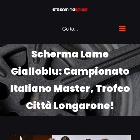
Skip
to
content
Go to...
Scherma Lame
Gialloblu: Campionato
Italiano Master, Trofeo
Città Longarone!