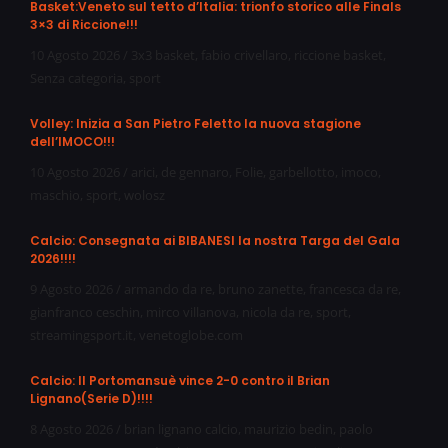
Basket:Veneto sul tetto d’Italia: trionfo storico alle Finals
3×3 di Riccione!!!
10 Agosto 2026
/
3x3 basket
,
fabio crivellaro
,
riccione basket
,
Senza categoria
,
sport
Volley: Inizia a San Pietro Feletto la nuova stagione
dell’IMOCO!!!
10 Agosto 2026
/
arici
,
de gennaro
,
Folie
,
garbellotto
,
imoco
,
maschio
,
sport
,
wolosz
Calcio: Consegnata ai BIBANESI la nostra Targa del Gala
2026!!!!
9 Agosto 2026
/
armando da re
,
bruno zanette
,
francesca da re
,
gianfranco ceschin
,
mirco villanova
,
nicola da re
,
sport
,
streamingsport.it
,
venetoglobe.com
Calcio: Il Portomansuè vince 2-0 contro il Brian
Lignano(Serie D)!!!!
8 Agosto 2026
/
brian lignano calcio
,
maurizio bedin
,
paolo