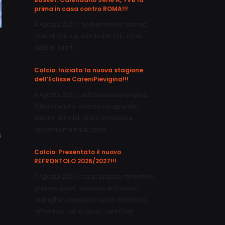
prima in casa contro ROMA!!!
4 Agosto 2026
/
basket treviso
,
doncic
,
marcelo nicola
,
nutribullet tvb
,
roma
basket
,
sport
Calcio: Iniziata la nuova stagione
dell’Eclisse CareniPievigina!!!
4 Agosto 2026
/
eclisse carenipievigina
,
filippo canato
,
lorenzo casagrande
,
luciano tittonel
,
mario piovesana
,
massimo malerba
,
sport
i
Calcio: Presentato il nuovo
REFRONTOLO 2026/2027!!!
1 Agosto 2026
/
canal sindaco refrontolo
,
giuliano pasin
,
massimo antoniazzi
,
meneghel assessotre sport refrontolo
,
refrontolo calcio
,
sport
,
vanni bet