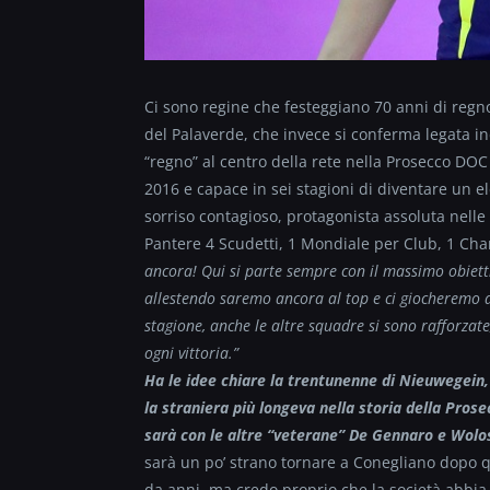
Ci sono regine che festeggiano 70 anni di regno
del Palaverde, che invece si conferma legata ind
“regno” al centro della rete nella Prosecco DOC
2016 e capace in sei stagioni di diventare un el
sorriso contagioso, protagonista assoluta nelle
Pantere 4 Scudetti, 1 Mondiale per Club, 1 Ch
ancora! Qui si parte sempre con il massimo obiett
allestendo saremo ancora al top e ci giocheremo a
stagione, anche le altre squadre si sono rafforzat
ogni vittoria.”
Ha le idee chiare la trentunenne di
Nieuwegein, 
la straniera più longeva nella storia della Pros
sarà con le altre “veterane” De Gennaro e Wolos
sarà un po’ strano tornare a Conegliano dopo q
da anni, ma credo proprio che la società abbi