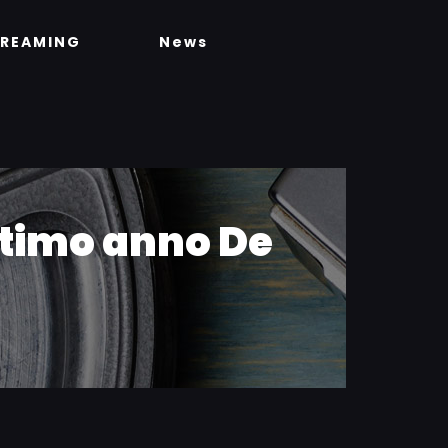
TREAMING
News
ttimo anno De