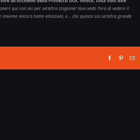
l fiore all’occhiello della Prosecco DOC Imoco, cosa vuoi dire
manere qui con voi per un’altra stagione! Non vedo l’ora di vedere il
re insieme ancora tante emozioni, e… che questa sia un’altra grande
Facebook
Pinterest
Em