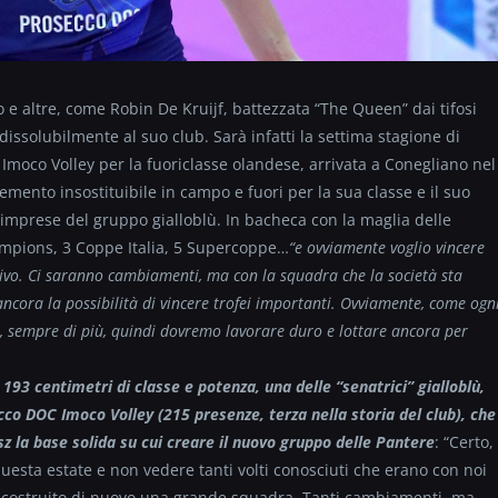
 e altre, come Robin De Kruijf, battezzata “The Queen” dai tifosi
issolubilmente al suo club. Sarà infatti la settima stagione di
 Imoco Volley per la fuoriclasse olandese, arrivata a Conegliano nel
emento insostituibile in campo e fuori per la sua classe e il suo
 imprese del gruppo gialloblù. In bacheca con la maglia delle
ampions, 3 Coppe Italia, 5 Supercoppe…
“e ovviamente voglio vincere
ivo. Ci saranno cambiamenti, ma con la squadra che la società sta
ncora la possibilità di vincere trofei importanti. Ovviamente, come ogn
e, sempre di più, quindi dovremo lavorare duro e lottare ancora per
193 centimetri di classe e potenza, una delle “senatrici” gialloblù,
ecco DOC Imoco Volley (215 presenze, terza nella storia del club), che
z la base solida su cui creare il nuovo gruppo delle Pantere
: “Certo,
uesta estate e non vedere tanti volti conosciuti che erano con noi
a costruito di nuovo una grande squadra. Tanti cambiamenti, ma