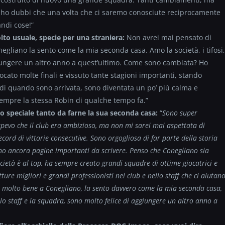
non ho dubbi che una volta che ci saremo conosciute reciprocamente
ndi cose!”
lto usuale, specie per una straniera:
Non avrei mai pensato di
egliano la sento come la mia seconda casa. Amo la società, i tifosi,
ggiungere un altro anno a quest’ultimo. Come sono cambiata? Ho
iocato molte finali e vissuto tante stagioni importanti, stando
di quando sono arrivata, sono diventata un po’ più calma e
empre la stessa Robin di qualche tempo fa.”
 speciale tanto da farne la sua seconda casa:
“
Sono super
pevo che il club era ambizioso, ma non mi sarei mai aspettata di
 record di vittorie consecutive. Sono orgogliosa di far parte della storia
 sono ancora pagine importanti da scrivere. Penso che Conegliano sia
ietà è al top, ha sempre creato grandi squadre di ottime giocatrici e
tture migliori e grandi professionisti nel club e nello staff che ci aiutan
 Sto molto bene a Conegliano, la sento davvero come la mia seconda casa,
, lo staff e la squadra, sono molto felice di aggiungere un altro anno a