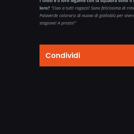
I tifosi e il loro legame con la squadra sono i
loro?
“
Ciao a tutti ragazzi! Sono felicissima di ri
Palaverde colorarsi di nuovo di gialloblù per vive
stagione! A presto!”
Condividi