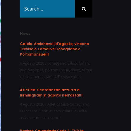
Search
for:
News
Calcio: Amichevoli d’agosto, vincono
Treviso e Tamai vs Conegliano e
Portomansuè!!!
6 Agosto 2026
/
conegliano calcio
,
furlan
,
paolo zoppas
,
portomansuè
,
sport
,
tamai
calcio
,
tiberio granati
,
Treviso calcio
Atletica: Scardanzan azzurra a
Birmingham in agosto nell’asta!!!
4 Agosto 2026
/
Atletica Silca Conegliano
,
Francesco Piccin
,
marco chiarello
,
salto
asta
,
scardanzan
,
sport
Basket: Calendario Serie A, TVB la