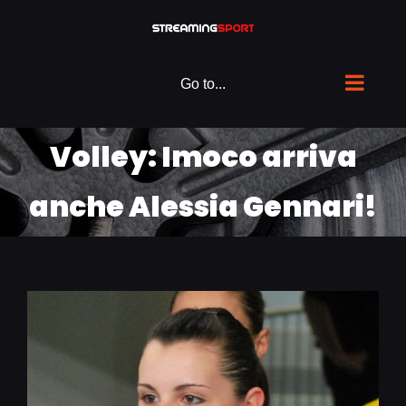
Skip
to
content
Go to...
Volley: Imoco arriva
anche Alessia Gennari!