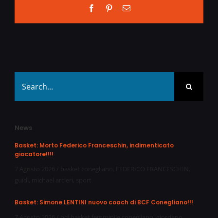
Facebook
Pinterest
Email
Search
for:
News
Basket: Morto Federico Franceschin, indimenticato
giocatore!!!!
7 Agosto 2026
/
basket conegliano
,
FEDERICO FRANCESCHIN
,
guidi
,
michael arcieri
,
sport
Basket: Simone LENTINI nuovo coach di BCF Conegliano!!!
7 Agosto 2026
/
bcf basket femminile conegliano
,
giordano