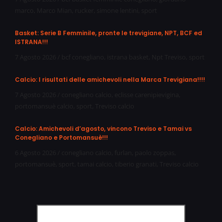
marco
,
Marco Mian
,
rucker
,
simone lentini
,
sport
Basket: Serie B Femminile, pronte le trevigiane, NPT, BCF ed
ISTRANA!!!
7 Agosto 2026
/
bcf conegliano
,
istrana basket
,
Npt Treviso
,
sport
Calcio: I risultati delle amichevoli nella Marca Trevigiana!!!!
7 Agosto 2026
/
conegliano calcio
,
eclisse carenipievigina
,
portomansuè calcio
,
sport
,
Treviso calcio
Calcio: Amichevoli d’agosto, vincono Treviso e Tamai vs
Conegliano e Portomansuè!!!
6 Agosto 2026
/
conegliano calcio
,
furlan
,
paolo zoppas
,
portomansuè
,
sport
,
tamai calcio
,
tiberio granati
,
Treviso calcio