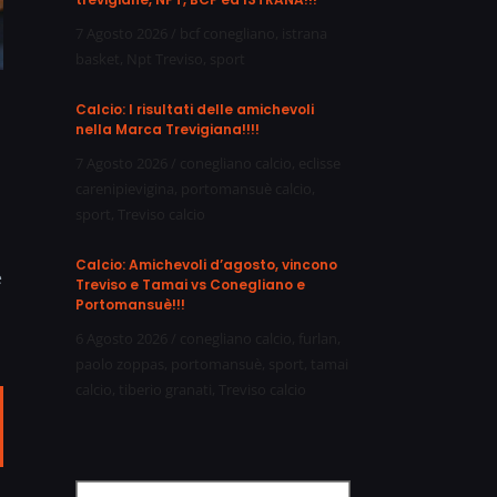
7 Agosto 2026
/
bcf conegliano
,
istrana
basket
,
Npt Treviso
,
sport
Calcio: I risultati delle amichevoli
nella Marca Trevigiana!!!!
7 Agosto 2026
/
conegliano calcio
,
eclisse
carenipievigina
,
portomansuè calcio
,
sport
,
Treviso calcio
Calcio: Amichevoli d’agosto, vincono
e
Treviso e Tamai vs Conegliano e
Portomansuè!!!
6 Agosto 2026
/
conegliano calcio
,
furlan
,
paolo zoppas
,
portomansuè
,
sport
,
tamai
calcio
,
tiberio granati
,
Treviso calcio
ail