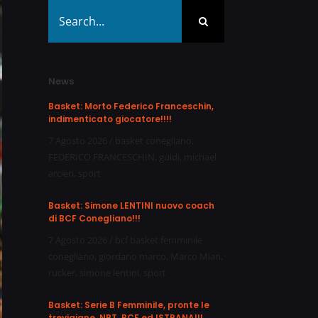
Search
for:
News
Basket: Morto Federico Franceschin,
indimenticato giocatore!!!!
7 Agosto 2026
/
basket conegliano
,
FEDERICO FRANCESCHIN
,
guidi
,
michael
arcieri
,
sport
Basket: Simone LENTINI nuovo coach
di BCF Conegliano!!!
7 Agosto 2026
/
bcf basket femminile
conegliano
,
giordano marco
,
Marco Mian
,
rucker
,
simone lentini
,
sport
Basket: Serie B Femminile, pronte le
trevigiane, NPT, BCF ed ISTRANA!!!