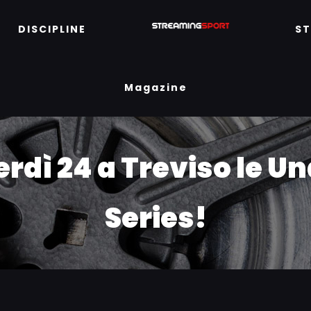
DISCIPLINE
S
Magazine
rdì 24 a Treviso le 
Series!