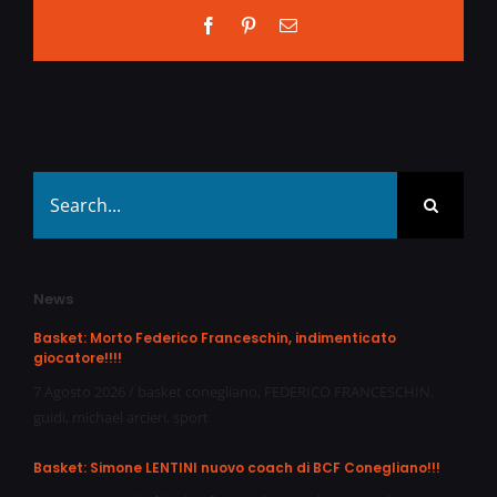
Facebook
Pinterest
Email
Search
for:
News
Basket: Morto Federico Franceschin, indimenticato
giocatore!!!!
7 Agosto 2026
/
basket conegliano
,
FEDERICO FRANCESCHIN
,
guidi
,
michael arcieri
,
sport
Basket: Simone LENTINI nuovo coach di BCF Conegliano!!!