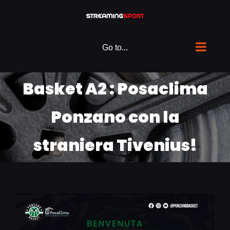
Skip
to
content
Go to...
Basket A2 : Posaclima
Ponzano con la
straniera Tivenius!