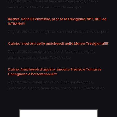
7 Agosto 2026
/
bcf basket femminile conegliano
,
giordano
marco
,
Marco Mian
,
rucker
,
simone lentini
,
sport
Basket: Serie B Femminile, pronte le trevigiane, NPT, BCF ed
ISTRANA!!!
7 Agosto 2026
/
bcf conegliano
,
istrana basket
,
Npt Treviso
,
sport
Calcio: I risultati delle amichevoli nella Marca Trevigiana!!!!
7 Agosto 2026
/
conegliano calcio
,
eclisse carenipievigina
,
portomansuè calcio
,
sport
,
Treviso calcio
Calcio: Amichevoli d’agosto, vincono Treviso e Tamai vs
Conegliano e Portomansuè!!!
6 Agosto 2026
/
conegliano calcio
,
furlan
,
paolo zoppas
,
portomansuè
,
sport
,
tamai calcio
,
tiberio granati
,
Treviso calcio