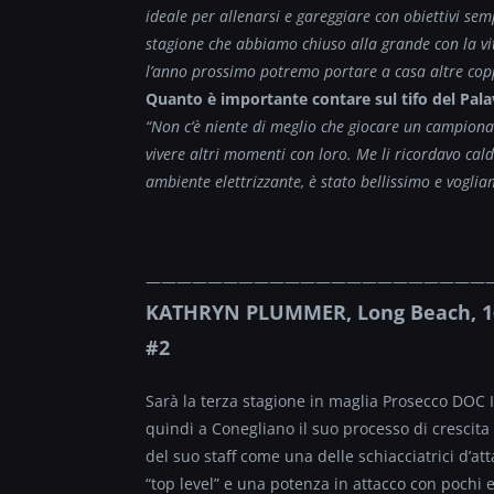
ideale per allenarsi e gareggiare con obiettivi sem
stagione che abbiamo chiuso alla grande con la vitt
l’anno prossimo potremo portare a casa altre coppe
Quanto è importante contare sul tifo del Pal
“Non c’è niente di meglio che giocare un campionato
vivere altri momenti con loro. Me li ricordavo cald
ambiente elettrizzante, è stato bellissimo e vogli
——————————
——————————
——
KATHRYN PLUMMER, Long Beach, 16 o
#2
Sarà la terza stagione in maglia Prosecco DOC
quindi a Conegliano il suo processo di crescita 
del suo staff come una delle schiacciatrici d’at
“top level” e una potenza in attacco con pochi 