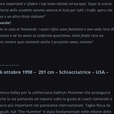
pre importanti e sfidare i top team italiani ed europei. Dopo la scorsa
oria dello scudetto saremo ancora in lizza per tutti i trofei, spero che
 e un altro titolo italiano!”
averde?
 in casa al Palaverde. I nostri tifosi sono fantastici e non vedo l’ora di
issimi e ne ho avuto la conferma quest’anno, nella finale c’era un
amo rivivere quei momenti anche il prossimo anno, insieme”.
——————
ttobre 1998 – 201 cm – Schiacciatrice – USA –
 Imoco Volley per la californiana Kathryn Plummer che proseguirà
che la sta portando ad imporsi sotto la guida di coach Santarelli e
tacco più importanti nel panorama internazionale. Taglia fisica da
eguali, Kat “The Hummer” è stata fondamentale nelle vittorie delle