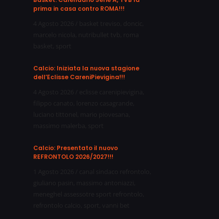
prima in casa contro ROMA!!!
4 Agosto 2026
/
basket treviso
,
doncic
,
marcelo nicola
,
nutribullet tvb
,
roma
basket
,
sport
Calcio: Iniziata la nuova stagione
dell’Eclisse CareniPievigina!!!
4 Agosto 2026
/
eclisse carenipievigina
,
filippo canato
,
lorenzo casagrande
,
luciano tittonel
,
mario piovesana
,
massimo malerba
,
sport
Calcio: Presentato il nuovo
REFRONTOLO 2026/2027!!!
1 Agosto 2026
/
canal sindaco refrontolo
,
giuliano pasin
,
massimo antoniazzi
,
meneghel assessotre sport refrontolo
,
refrontolo calcio
,
sport
,
vanni bet