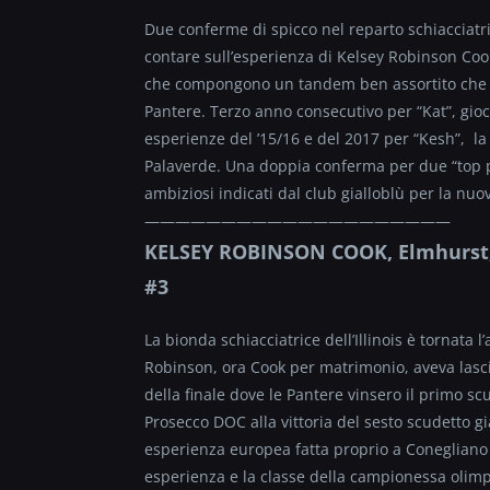
Due conferme di spicco nel reparto schiacciatr
contare sull’esperienza di Kelsey Robinson Coo
che compongono un tandem ben assortito che ta
Pantere. Terzo anno consecutivo per “Kat”, gioc
esperienze del ’15/16 e del 2017 per “Kesh”, l
Palaverde. Una doppia conferma per due “top pl
ambiziosi indicati dal club gialloblù per la nuo
——————————
——————————
KELSEY ROBINSON COOK, Elmhurst, 2
#3
La bionda schiacciatrice dell’Illinois è tornata l
Robinson, ora Cook per matrimonio, aveva lasci
della finale dove le Pantere vinsero il primo sc
Prosecco DOC alla vittoria del sesto scudetto g
esperienza europea fatta proprio a Conegliano n
esperienza e la classe della campionessa olimpic