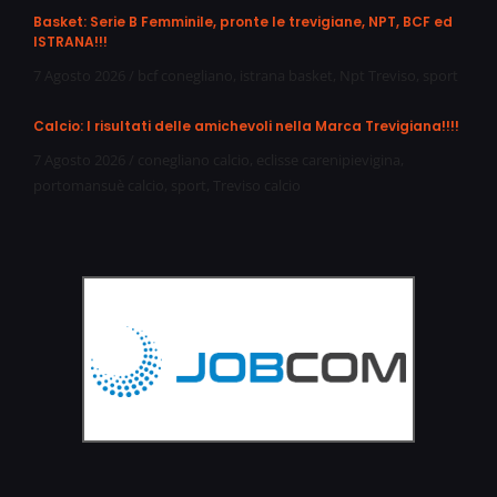
Basket: Serie B Femminile, pronte le trevigiane, NPT, BCF ed
ISTRANA!!!
7 Agosto 2026
/
bcf conegliano
,
istrana basket
,
Npt Treviso
,
sport
Calcio: I risultati delle amichevoli nella Marca Trevigiana!!!!
7 Agosto 2026
/
conegliano calcio
,
eclisse carenipievigina
,
portomansuè calcio
,
sport
,
Treviso calcio