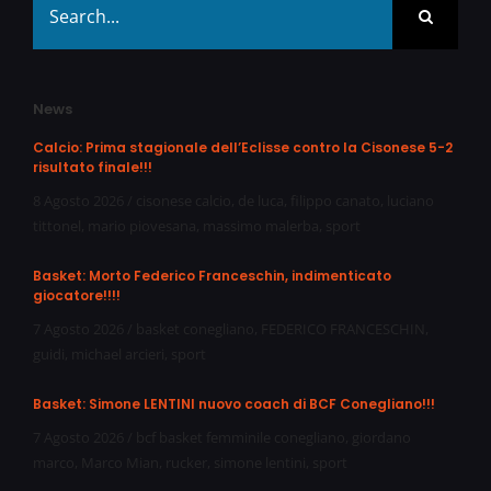
for:
News
Calcio: Prima stagionale dell’Eclisse contro la Cisonese 5-2
risultato finale!!!
8 Agosto 2026
/
cisonese calcio
,
de luca
,
filippo canato
,
luciano
tittonel
,
mario piovesana
,
massimo malerba
,
sport
Basket: Morto Federico Franceschin, indimenticato
giocatore!!!!
7 Agosto 2026
/
basket conegliano
,
FEDERICO FRANCESCHIN
,
guidi
,
michael arcieri
,
sport
Basket: Simone LENTINI nuovo coach di BCF Conegliano!!!
7 Agosto 2026
/
bcf basket femminile conegliano
,
giordano
marco
,
Marco Mian
,
rucker
,
simone lentini
,
sport