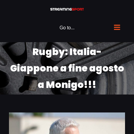
Skip
to
content
Go to...
Rugby: Italia-
Giappone a fine agosto
a Monigo!!!