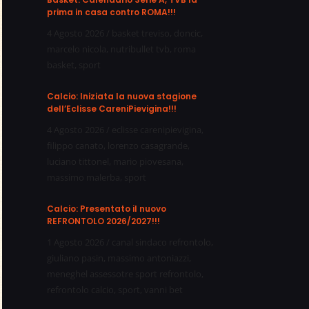
prima in casa contro ROMA!!!
4 Agosto 2026
/
basket treviso
,
doncic
,
marcelo nicola
,
nutribullet tvb
,
roma
basket
,
sport
Calcio: Iniziata la nuova stagione
dell’Eclisse CareniPievigina!!!
4 Agosto 2026
/
eclisse carenipievigina
,
filippo canato
,
lorenzo casagrande
,
luciano tittonel
,
mario piovesana
,
massimo malerba
,
sport
Calcio: Presentato il nuovo
REFRONTOLO 2026/2027!!!
1 Agosto 2026
/
canal sindaco refrontolo
,
giuliano pasin
,
massimo antoniazzi
,
meneghel assessotre sport refrontolo
,
refrontolo calcio
,
sport
,
vanni bet