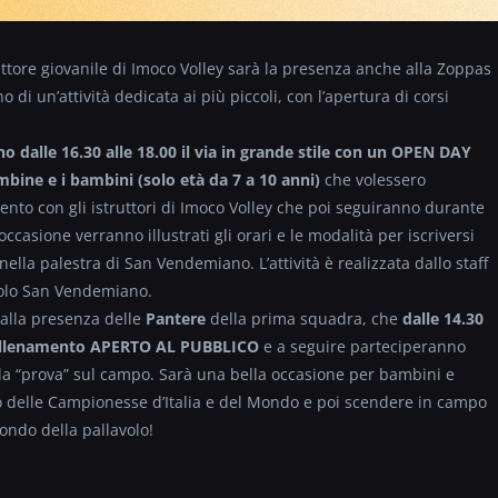
ttore giovanile di Imoco Volley sarà la presenza anche alla Zoppas
i un’attività dedicata ai più piccoli, con l’apertura di corsi
o dalle 16.30 alle 18.00 il via in grande stile con un OPEN DAY
bine e i bambini (solo età da 7 a 10 anni)
che volessero
nto con gli istruttori di Imoco Volley che poi seguiranno durante
ll’occasione verranno illustrati gli orari e le modalità per iscriversi
 nella palestra di San Vendemiano. L’attività è realizzata dallo staff
volo San Vendemiano.
dalla presenza delle
Pantere
della prima squadra, che
dalle 14.30
n allenamento APERTO AL PUBBLICO
e a seguire parteciperanno
lla “prova” sul campo. Sarà una bella occasione per bambini e
o delle Campionesse d’Italia e del Mondo e poi scendere in campo
ondo della pallavolo!