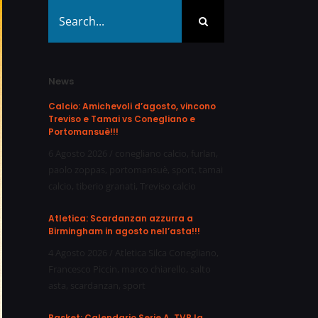
Search
for:
News
Calcio: Amichevoli d’agosto, vincono
Treviso e Tamai vs Conegliano e
Portomansuè!!!
6 Agosto 2026
/
conegliano calcio
,
furlan
,
paolo zoppas
,
portomansuè
,
sport
,
tamai
calcio
,
tiberio granati
,
Treviso calcio
Atletica: Scardanzan azzurra a
Birmingham in agosto nell’asta!!!
4 Agosto 2026
/
Atletica Silca Conegliano
,
Francesco Piccin
,
marco chiarello
,
salto
asta
,
scardanzan
,
sport
Basket: Calendario Serie A, TVB la