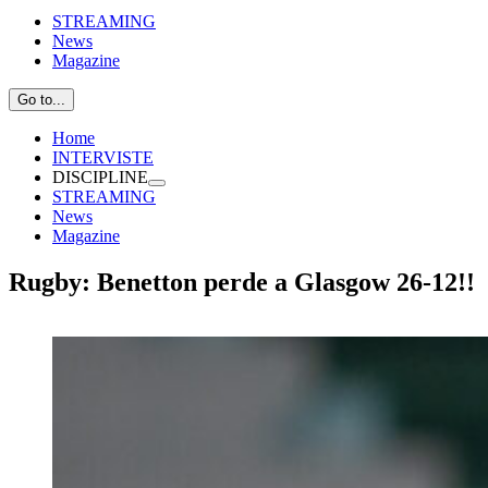
STREAMING
News
Magazine
Go to...
Home
INTERVISTE
DISCIPLINE
STREAMING
News
Magazine
Rugby: Benetton perde a Glasgow 26-12!!