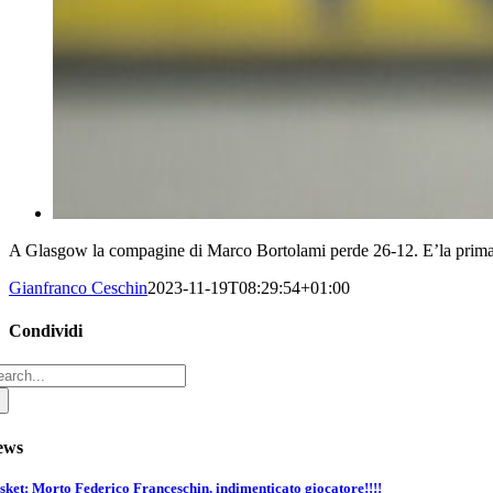
A Glasgow la compagine di Marco Bortolami perde 26-12. E’la prima s
Gianfranco Ceschin
2023-11-19T08:29:54+01:00
Condividi
arch
Facebook
Pinterest
Email
:
ews
sket: Morto Federico Franceschin, indimenticato giocatore!!!!