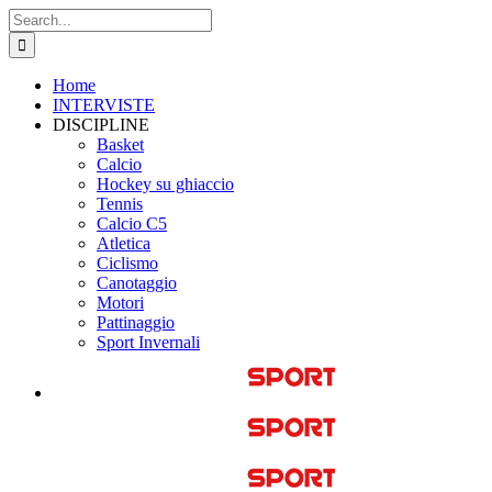
Skip
Search
to
for:
content
Home
INTERVISTE
DISCIPLINE
Basket
Calcio
Hockey su ghiaccio
Tennis
Calcio C5
Atletica
Ciclismo
Canotaggio
Motori
Pattinaggio
Sport Invernali