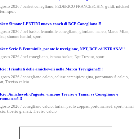
Agosto 2026
/
basket conegliano
,
FEDERICO FRANCESCHIN
,
guidi
,
michael
ieri
,
sport
sket: Simone LENTINI nuovo coach di BCF Conegliano!!!
Agosto 2026
/
bcf basket femminile conegliano
,
giordano marco
,
Marco Mian
,
cker
,
simone lentini
,
sport
sket: Serie B Femminile, pronte le trevigiane, NPT, BCF ed ISTRANA!!!
Agosto 2026
/
bcf conegliano
,
istrana basket
,
Npt Treviso
,
sport
lcio: I risultati delle amichevoli nella Marca Trevigiana!!!!
Agosto 2026
/
conegliano calcio
,
eclisse carenipievigina
,
portomansuè calcio
,
ort
,
Treviso calcio
lcio: Amichevoli d’agosto, vincono Treviso e Tamai vs Conegliano e
rtomansuè!!!
Agosto 2026
/
conegliano calcio
,
furlan
,
paolo zoppas
,
portomansuè
,
sport
,
tamai
lcio
,
tiberio granati
,
Treviso calcio