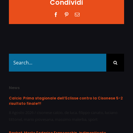
Condividi
Facebook
Pinterest
Email
Search
for:
News
Calcio: Prima stagionale dell’Eclisse contro la Cisonese 5-2
risultato finale!!!
8 Agosto 2026
/
cisonese calcio
,
de luca
,
filippo canato
,
luciano
tittonel
,
mario piovesana
,
massimo malerba
,
sport
Basket: Morto Federico Franceschin, indimenticato