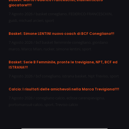
giocatore!!!!
7 Agosto 2026
/
basket conegliano
,
FEDERICO FRANCESCHIN
,
guidi
,
michael arcieri
,
sport
Basket: Simone LENTINI nuovo coach di BCF Conegliano!!!
7 Agosto 2026
/
bcf basket femminile conegliano
,
giordano
marco
,
Marco Mian
,
rucker
,
simone lentini
,
sport
Basket: Serie B Femminile, pronte le trevigiane, NPT, BCF ed
ISTRANA!!!
7 Agosto 2026
/
bcf conegliano
,
istrana basket
,
Npt Treviso
,
sport
Calcio: I risultati delle amichevoli nella Marca Trevigiana!!!!
7 Agosto 2026
/
conegliano calcio
,
eclisse carenipievigina
,
portomansuè calcio
,
sport
,
Treviso calcio