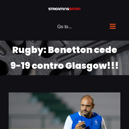
Skip
to
content
Go to...
Rugby: Benetton cede
9-19 contro Glasgow!!!