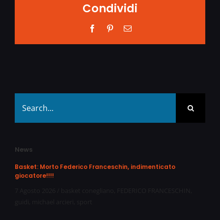
Condividi
Facebook
Pinterest
Email
Search
for:
News
Basket: Morto Federico Franceschin, indimenticato
giocatore!!!!
7 Agosto 2026
/
basket conegliano
,
FEDERICO FRANCESCHIN
,
guidi
,
michael arcieri
,
sport