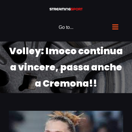
Skip
to
content
Go to...
Volley: Imoco continua
a vincere, passa anche
a Cremona!!