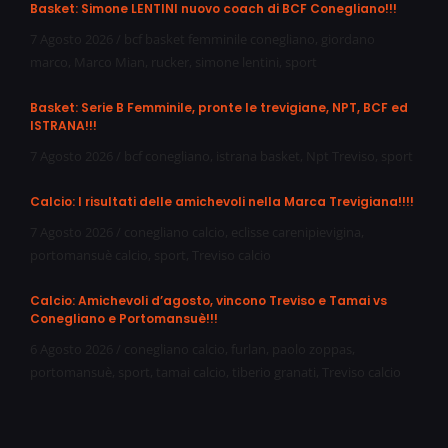
Basket: Simone LENTINI nuovo coach di BCF Conegliano!!!
7 Agosto 2026
/
bcf basket femminile conegliano
,
giordano
marco
,
Marco Mian
,
rucker
,
simone lentini
,
sport
Basket: Serie B Femminile, pronte le trevigiane, NPT, BCF ed
ISTRANA!!!
7 Agosto 2026
/
bcf conegliano
,
istrana basket
,
Npt Treviso
,
sport
Calcio: I risultati delle amichevoli nella Marca Trevigiana!!!!
7 Agosto 2026
/
conegliano calcio
,
eclisse carenipievigina
,
portomansuè calcio
,
sport
,
Treviso calcio
Calcio: Amichevoli d’agosto, vincono Treviso e Tamai vs
Conegliano e Portomansuè!!!
6 Agosto 2026
/
conegliano calcio
,
furlan
,
paolo zoppas
,
portomansuè
,
sport
,
tamai calcio
,
tiberio granati
,
Treviso calcio