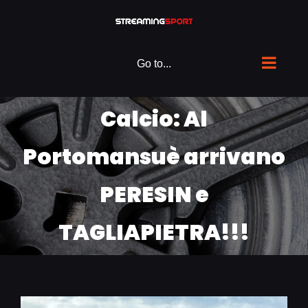
Skip
to
content
Go to...
Calcio: Al
Portomansuè arrivano
PERESIN e
TAGLIAPIETRA!!!