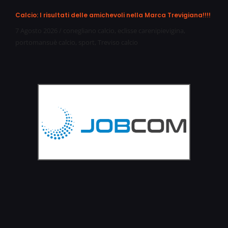
Calcio: I risultati delle amichevoli nella Marca Trevigiana!!!!
7 Agosto 2026
/
conegliano calcio
,
eclisse carenipievigina
,
portomansuè calcio
,
sport
,
Treviso calcio