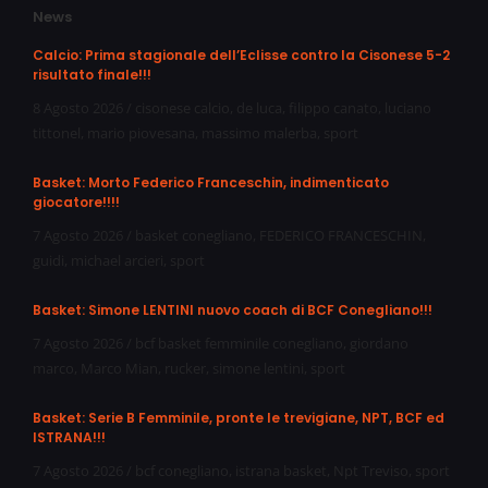
News
Calcio: Prima stagionale dell’Eclisse contro la Cisonese 5-2
risultato finale!!!
8 Agosto 2026
/
cisonese calcio
,
de luca
,
filippo canato
,
luciano
tittonel
,
mario piovesana
,
massimo malerba
,
sport
Basket: Morto Federico Franceschin, indimenticato
giocatore!!!!
7 Agosto 2026
/
basket conegliano
,
FEDERICO FRANCESCHIN
,
guidi
,
michael arcieri
,
sport
Basket: Simone LENTINI nuovo coach di BCF Conegliano!!!
7 Agosto 2026
/
bcf basket femminile conegliano
,
giordano
marco
,
Marco Mian
,
rucker
,
simone lentini
,
sport
Basket: Serie B Femminile, pronte le trevigiane, NPT, BCF ed
ISTRANA!!!
7 Agosto 2026
/
bcf conegliano
,
istrana basket
,
Npt Treviso
,
sport