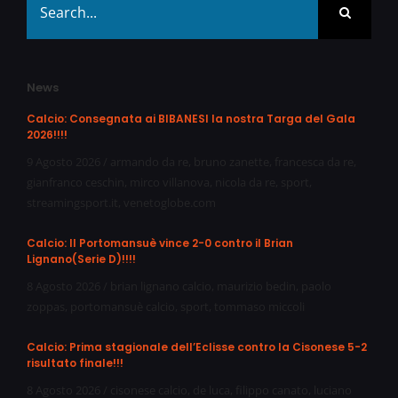
for:
News
Calcio: Consegnata ai BIBANESI la nostra Targa del Gala
2026!!!!
9 Agosto 2026
/
armando da re
,
bruno zanette
,
francesca da re
,
gianfranco ceschin
,
mirco villanova
,
nicola da re
,
sport
,
streamingsport.it
,
venetoglobe.com
Calcio: Il Portomansuè vince 2-0 contro il Brian
Lignano(Serie D)!!!!
8 Agosto 2026
/
brian lignano calcio
,
maurizio bedin
,
paolo
zoppas
,
portomansuè calcio
,
sport
,
tommaso miccoli
Calcio: Prima stagionale dell’Eclisse contro la Cisonese 5-2
risultato finale!!!
8 Agosto 2026
/
cisonese calcio
,
de luca
,
filippo canato
,
luciano