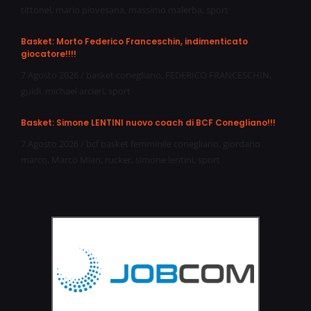
tittonel
,
mario piovesana
,
massimo malerba
,
sport
Basket: Morto Federico Franceschin, indimenticato
giocatore!!!!
7 Agosto 2026
/
basket conegliano
,
FEDERICO FRANCESCHIN
,
guidi
,
michael arcieri
,
sport
Basket: Simone LENTINI nuovo coach di BCF Conegliano!!!
7 Agosto 2026
/
bcf basket femminile conegliano
,
giordano
marco
,
Marco Mian
,
rucker
,
simone lentini
,
sport