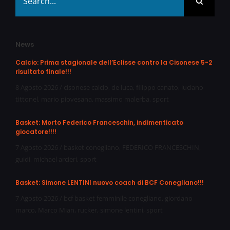
for:
News
Calcio: Prima stagionale dell’Eclisse contro la Cisonese 5-2
risultato finale!!!
8 Agosto 2026
/
cisonese calcio
,
de luca
,
filippo canato
,
luciano
tittonel
,
mario piovesana
,
massimo malerba
,
sport
Basket: Morto Federico Franceschin, indimenticato
giocatore!!!!
7 Agosto 2026
/
basket conegliano
,
FEDERICO FRANCESCHIN
,
guidi
,
michael arcieri
,
sport
Basket: Simone LENTINI nuovo coach di BCF Conegliano!!!
7 Agosto 2026
/
bcf basket femminile conegliano
,
giordano
marco
,
Marco Mian
,
rucker
,
simone lentini
,
sport