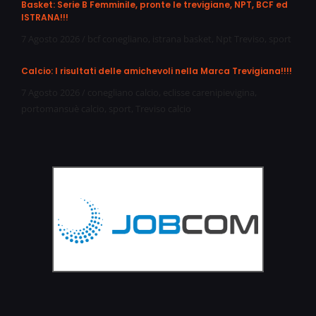
Basket: Serie B Femminile, pronte le trevigiane, NPT, BCF ed
ISTRANA!!!
7 Agosto 2026
/
bcf conegliano
,
istrana basket
,
Npt Treviso
,
sport
Calcio: I risultati delle amichevoli nella Marca Trevigiana!!!!
7 Agosto 2026
/
conegliano calcio
,
eclisse carenipievigina
,
portomansuè calcio
,
sport
,
Treviso calcio