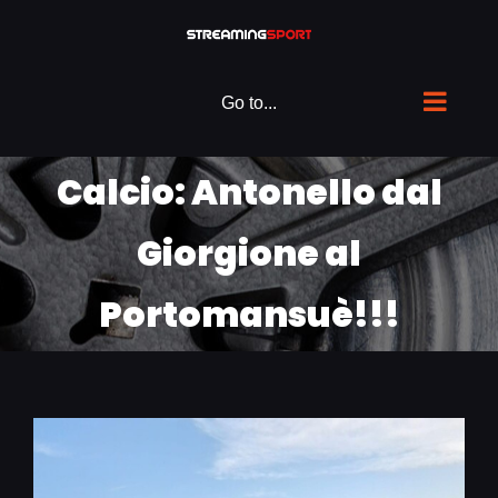
Skip
to
content
Go to...
Calcio: Antonello dal
Giorgione al
Portomansuè!!!