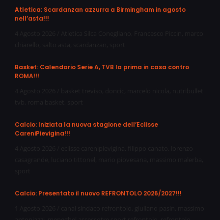
Atletica: Scardanzan azzurra a Birmingham in agosto
nell’asta!!!
4 Agosto 2026
/
Atletica Silca Conegliano
,
Francesco Piccin
,
marco
chiarello
,
salto asta
,
scardanzan
,
sport
Basket: Calendario Serie A, TVB la prima in casa contro
ROMA!!!
4 Agosto 2026
/
basket treviso
,
doncic
,
marcelo nicola
,
nutribullet
tvb
,
roma basket
,
sport
Calcio: Iniziata la nuova stagione dell’Eclisse
CareniPievigina!!!
4 Agosto 2026
/
eclisse carenipievigina
,
filippo canato
,
lorenzo
casagrande
,
luciano tittonel
,
mario piovesana
,
massimo malerba
,
sport
Calcio: Presentato il nuovo REFRONTOLO 2026/2027!!!
1 Agosto 2026
/
canal sindaco refrontolo
,
giuliano pasin
,
massimo
antoniazzi
,
meneghel assessotre sport refrontolo
,
refrontolo