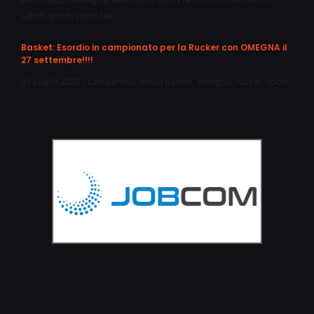
calcio
,
sport
,
vanni bet
Basket: Esordio in campionato per la Rucker con OMEGNA il
27 settembre!!!!
31 Luglio 2026
/
campanella
,
imola basket
,
omegna
,
rucker
,
sport