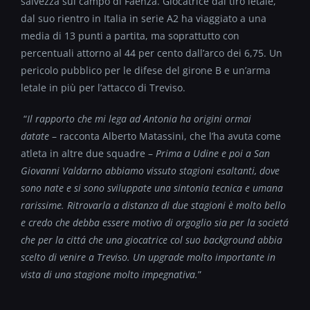
salvezza sul campo di Faenza.
Giocatrice dal tiro letale,
dal suo rientro in Italia in serie A2 ha viaggiato a una
media di 13 punti a partita, ma soprattutto con
percentuali attorno al 44 per cento dall’arco dei 6,75. Un
pericolo pubblico per le difese del girone B e un’arma
letale in più per l’attacco di Treviso.
“
Il rapporto che mi lega ad Antonia ha origini ormai
datate
– racconta Alberto Matassini, che l’ha avuta come
atleta in altre due squadre –
Prima a Udine e poi a San
Giovanni Valdarno abbiamo vissuto stagioni esaltanti, dove
sono nate e si sono sviluppate una sintonia tecnica e umana
rarissime. Ritrovarla a distanza di due stagioni è molto bello
e credo che debba essere motivo di orgoglio sia per la societá
che per la cittá che una giocatrice col suo background abbia
scelto di venire a Treviso. Un upgrade molto importante in
vista di una stagione molto impegnativa.
”