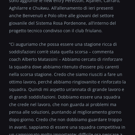
sono aggiunte le new entry Peresson, Aijanen, Carraro,
Aghilarre e Chukwu. All’allenamento di ieri presenti
anche Benvenuti e Polo oltre alle giovani del settore
giovanile del Sistema Rosa Pordenone, all’interno del
progetto tecnico condiviso con il club friulano.
“Ci auguriamo che possa essere una stagione ricca di
soddisfazioni com’è stata quella scorsa – commenta
coach Alberto Matassini – Abbiamo cercato di rinforzare
la squadra dove abbiamo ritenuto d’essere più carenti
nella scorsa stagione. Credo che siamo riusciti a fare un
ottimo lavoro, perché abbiamo ringiovanito e rinforzato la
squadra. Quindi mi aspetto un’annata di grande lavoro e
di grandi soddisfazioni. Dobbiamo essere una squadra
che crede nel lavoro, che non guarda ai problemi ma
pensa alle soluzioni, puntando al miglioramento giorno
dopo giorno. Credo che non dobbiamo guardare troppo
in avanti, sappiamo di essere una squadra competitiva in
un campionato molto importante: difficile ora pensare a