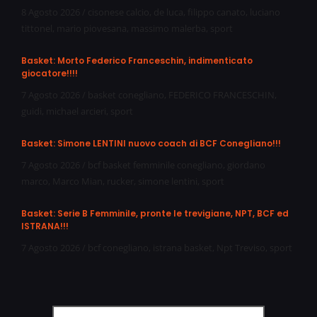
8 Agosto 2026
/
cisonese calcio
,
de luca
,
filippo canato
,
luciano
tittonel
,
mario piovesana
,
massimo malerba
,
sport
Basket: Morto Federico Franceschin, indimenticato
giocatore!!!!
7 Agosto 2026
/
basket conegliano
,
FEDERICO FRANCESCHIN
,
guidi
,
michael arcieri
,
sport
Basket: Simone LENTINI nuovo coach di BCF Conegliano!!!
7 Agosto 2026
/
bcf basket femminile conegliano
,
giordano
marco
,
Marco Mian
,
rucker
,
simone lentini
,
sport
Basket: Serie B Femminile, pronte le trevigiane, NPT, BCF ed
ISTRANA!!!
7 Agosto 2026
/
bcf conegliano
,
istrana basket
,
Npt Treviso
,
sport