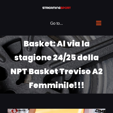
Skip
to
content
Go to...
Basket: Al via la
stagione 24/25 della
NPT Basket Treviso A2
Femminile!!!