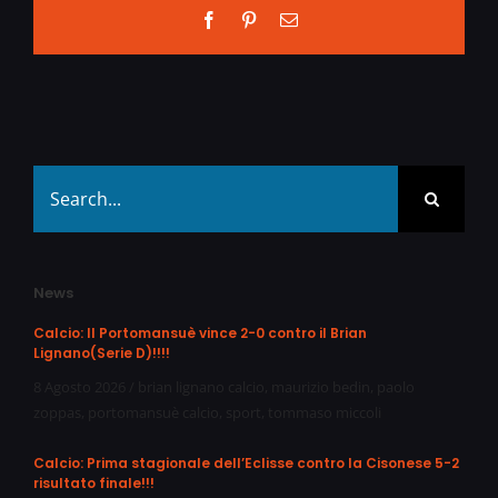
Facebook
Pinterest
Email
Search
for:
News
Calcio: Il Portomansuè vince 2-0 contro il Brian
Lignano(Serie D)!!!!
8 Agosto 2026
/
brian lignano calcio
,
maurizio bedin
,
paolo
zoppas
,
portomansuè calcio
,
sport
,
tommaso miccoli
Calcio: Prima stagionale dell’Eclisse contro la Cisonese 5-2
risultato finale!!!