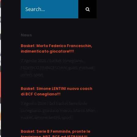
Search
for:
News
Basket: Morto Federico Franceschin,
indimenticato giocatore!!!!
7 Agosto 2026
/
basket conegliano
,
FEDERICO FRANCESCHIN
,
guidi
,
michael
arcieri
,
sport
Basket: Simone LENTINI nuovo coach
di BCF Conegliano!!!
7 Agosto 2026
/
bcf basket femminile
conegliano
,
giordano marco
,
Marco Mian
,
rucker
,
simone lentini
,
sport
Basket: Serie B Femminile, pronte le
trevigiane, NPT, BCF ed ISTRANA!!!