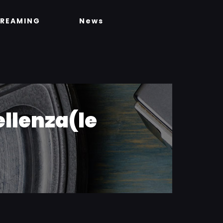
TREAMING
News
cellenza(le