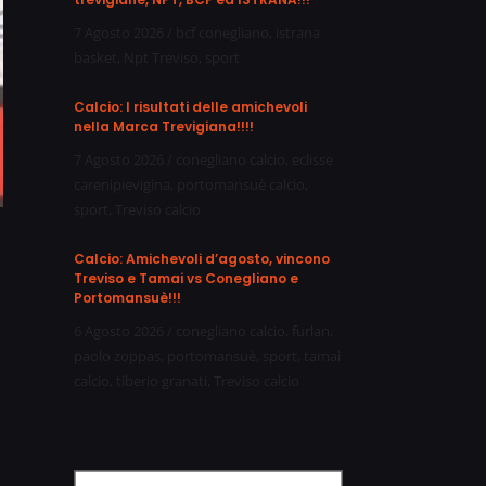
7 Agosto 2026
/
bcf conegliano
,
istrana
basket
,
Npt Treviso
,
sport
Calcio: I risultati delle amichevoli
nella Marca Trevigiana!!!!
7 Agosto 2026
/
conegliano calcio
,
eclisse
carenipievigina
,
portomansuè calcio
,
sport
,
Treviso calcio
Calcio: Amichevoli d’agosto, vincono
Treviso e Tamai vs Conegliano e
Portomansuè!!!
6 Agosto 2026
/
conegliano calcio
,
furlan
,
paolo zoppas
,
portomansuè
,
sport
,
tamai
calcio
,
tiberio granati
,
Treviso calcio