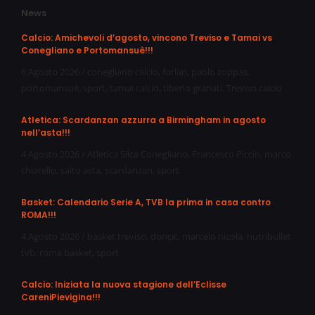
News
Calcio: Amichevoli d’agosto, vincono Treviso e Tamai vs
Conegliano e Portomansuè!!!
6 Agosto 2026
/
conegliano calcio
,
furlan
,
paolo zoppas
,
portomansuè
,
sport
,
tamai calcio
,
tiberio granati
,
Treviso calcio
Atletica: Scardanzan azzurra a Birmingham in agosto
nell’asta!!!
4 Agosto 2026
/
Atletica Silca Conegliano
,
Francesco Piccin
,
marco
chiarello
,
salto asta
,
scardanzan
,
sport
Basket: Calendario Serie A, TVB la prima in casa contro
ROMA!!!
4 Agosto 2026
/
basket treviso
,
doncic
,
marcelo nicola
,
nutribullet
tvb
,
roma basket
,
sport
Calcio: Iniziata la nuova stagione dell’Eclisse
CareniPievigina!!!