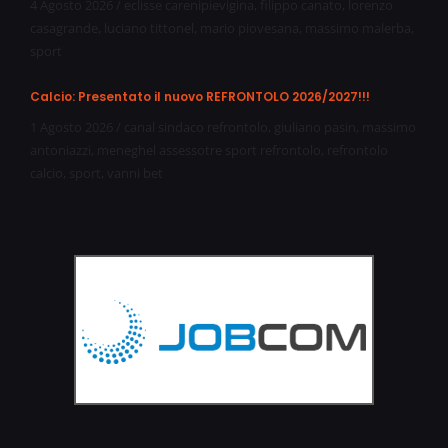
4 Agosto 2026
/
eclisse carenipievigina
,
filippo canato
,
lorenzo
casagrande
,
luciano tittonel
,
mario piovesana
,
massimo malerba
,
sport
Calcio: Presentato il nuovo REFRONTOLO 2026/2027!!!
1 Agosto 2026
/
canal sindaco refrontolo
,
giuliano pasin
,
massimo
antoniazzi
,
meneghel assessotre sport refrontolo
,
refrontolo
calcio
,
sport
,
vanni bet