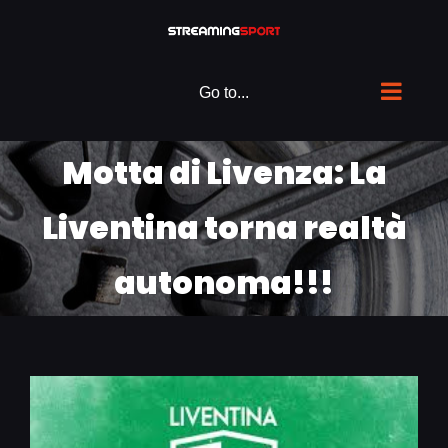
Skip
to
content
Go to...
Motta di Livenza: La
Liventina torna realtà
autonoma!!!