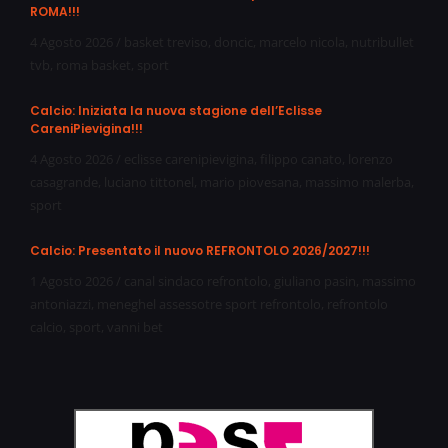
ROMA!!!
4 Agosto 2026
/
basket treviso
,
doncic
,
marcelo nicola
,
nutribullet
tvb
,
roma basket
,
sport
Calcio: Iniziata la nuova stagione dell’Eclisse
CareniPievigina!!!
4 Agosto 2026
/
eclisse carenipievigina
,
filippo canato
,
lorenzo
casagrande
,
luciano tittonel
,
mario piovesana
,
massimo malerba
,
sport
Calcio: Presentato il nuovo REFRONTOLO 2026/2027!!!
1 Agosto 2026
/
canal sindaco refrontolo
,
giuliano pasin
,
massimo
antoniazzi
,
meneghel assessotre sport refrontolo
,
refrontolo
calcio
,
sport
,
vanni bet