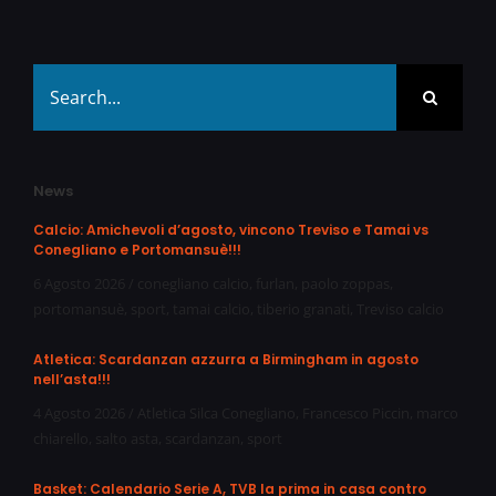
Search
for:
News
Calcio: Amichevoli d’agosto, vincono Treviso e Tamai vs
Conegliano e Portomansuè!!!
6 Agosto 2026
/
conegliano calcio
,
furlan
,
paolo zoppas
,
portomansuè
,
sport
,
tamai calcio
,
tiberio granati
,
Treviso calcio
Atletica: Scardanzan azzurra a Birmingham in agosto
nell’asta!!!
4 Agosto 2026
/
Atletica Silca Conegliano
,
Francesco Piccin
,
marco
chiarello
,
salto asta
,
scardanzan
,
sport
Basket: Calendario Serie A, TVB la prima in casa contro