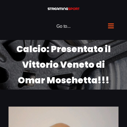
Skip
to
content
Go to...
Calcio: Presentato il
Vittorio Veneto di
Omar Moschetta!!!