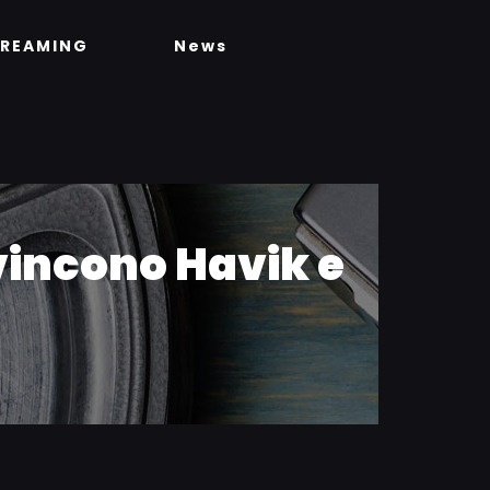
TREAMING
News
 vincono Havik e