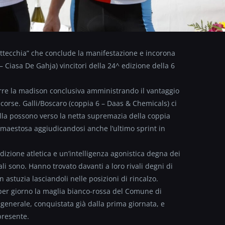
ottecchia” che conclude la manifestazione e incorona
– Ciasa De Gahja) vincitori della 24^ edizione della 6
rre la madison conclusiva amministrando il vantaggio
 corse. Galli/Boscaro (coppia 6 – Daas & Chemicals) ci
lla possono verso la netta supremazia della coppia
 maestosa aggiudicandosi anche l’ultimo sprint in
izione atletica e un’intelligenza agonistica degna dei
li sono. Hanno trovato davanti a loro rivali degni di
stuzia lasciandoli nelle posizioni di rincalzo.
per giorno la maglia bianco-rossa del Comune di
generale, conquistata già dalla prima giornata, e
presente.