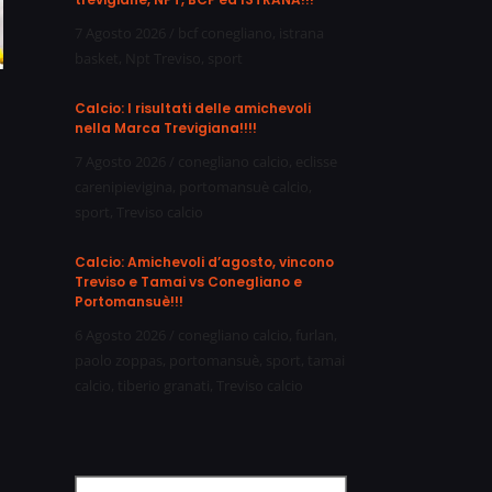
7 Agosto 2026
/
bcf conegliano
,
istrana
basket
,
Npt Treviso
,
sport
Calcio: I risultati delle amichevoli
nella Marca Trevigiana!!!!
7 Agosto 2026
/
conegliano calcio
,
eclisse
carenipievigina
,
portomansuè calcio
,
sport
,
Treviso calcio
Calcio: Amichevoli d’agosto, vincono
Treviso e Tamai vs Conegliano e
Portomansuè!!!
6 Agosto 2026
/
conegliano calcio
,
furlan
,
paolo zoppas
,
portomansuè
,
sport
,
tamai
calcio
,
tiberio granati
,
Treviso calcio