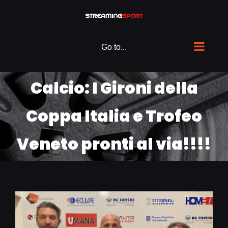
Skip
to
content
Go to...
Calcio: I Gironi della
Coppa Italia e Trofeo
Veneto pronti al via!!!!