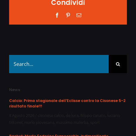
Condividi
Facebook
Pinterest
Email
Search
for:
News
Calcio: Prima stagionale dell’Eclisse contro la Cisonese 5-2
risultato finale!!!
8 Agosto 2026
/
cisonese calcio
,
de luca
,
filippo canato
,
luciano
tittonel
,
mario piovesana
,
massimo malerba
,
sport