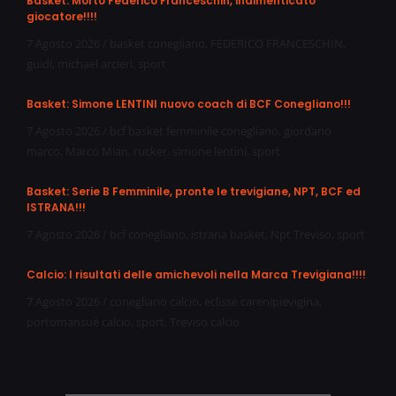
Basket: Morto Federico Franceschin, indimenticato
giocatore!!!!
7 Agosto 2026
/
basket conegliano
,
FEDERICO FRANCESCHIN
,
guidi
,
michael arcieri
,
sport
Basket: Simone LENTINI nuovo coach di BCF Conegliano!!!
7 Agosto 2026
/
bcf basket femminile conegliano
,
giordano
marco
,
Marco Mian
,
rucker
,
simone lentini
,
sport
Basket: Serie B Femminile, pronte le trevigiane, NPT, BCF ed
ISTRANA!!!
7 Agosto 2026
/
bcf conegliano
,
istrana basket
,
Npt Treviso
,
sport
Calcio: I risultati delle amichevoli nella Marca Trevigiana!!!!
7 Agosto 2026
/
conegliano calcio
,
eclisse carenipievigina
,
portomansuè calcio
,
sport
,
Treviso calcio