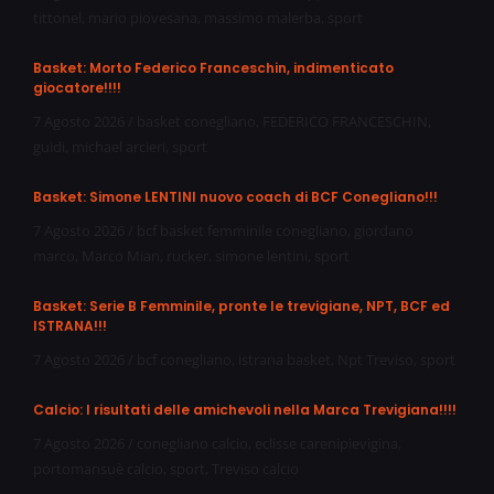
tittonel
,
mario piovesana
,
massimo malerba
,
sport
Basket: Morto Federico Franceschin, indimenticato
giocatore!!!!
7 Agosto 2026
/
basket conegliano
,
FEDERICO FRANCESCHIN
,
guidi
,
michael arcieri
,
sport
Basket: Simone LENTINI nuovo coach di BCF Conegliano!!!
7 Agosto 2026
/
bcf basket femminile conegliano
,
giordano
marco
,
Marco Mian
,
rucker
,
simone lentini
,
sport
Basket: Serie B Femminile, pronte le trevigiane, NPT, BCF ed
ISTRANA!!!
7 Agosto 2026
/
bcf conegliano
,
istrana basket
,
Npt Treviso
,
sport
Calcio: I risultati delle amichevoli nella Marca Trevigiana!!!!
7 Agosto 2026
/
conegliano calcio
,
eclisse carenipievigina
,
portomansuè calcio
,
sport
,
Treviso calcio