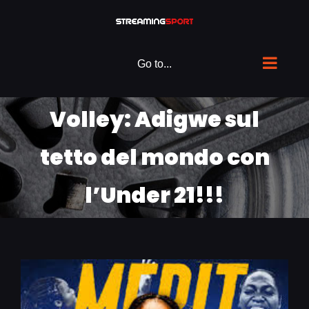
Skip
to
content
Go to...
Volley: Adigwe sul
tetto del mondo con
l’Under 21!!!