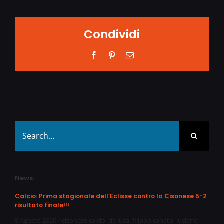
Condividi
Facebook
Pinterest
Email
Search
for:
News
Calcio: Prima stagionale dell’Eclisse contro la Cisonese 5-2
risultato finale!!!
8 Agosto 2026
/
cisonese calcio
,
de luca
,
filippo canato
,
luciano