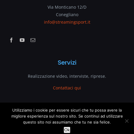
Via Monticano 12/D
Conegliano
info@streamingsport.it
Servizi
Realizzazione video, interviste, riprese.
Contattaci qui
www.streamingsport.it
Utilizziamo i cookie per essere sicuri che tu possa avere la
migliore esperienza sul nostro sito. Se continui ad utilizzare
questo sito noi assumiamo che tu ne sia felice.
è un sito web di
VenetoGlobe.com
This website uses cookies and third party services.
OK
Ok