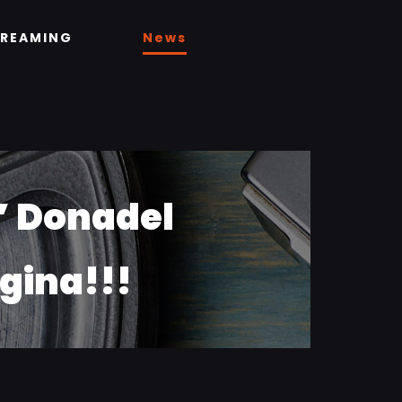
TREAMING
News
i” Donadel
igina!!!