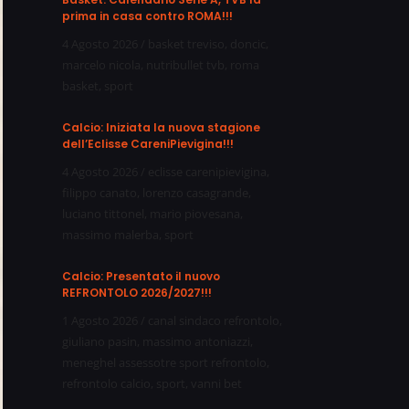
prima in casa contro ROMA!!!
4 Agosto 2026
/
basket treviso
,
doncic
,
marcelo nicola
,
nutribullet tvb
,
roma
basket
,
sport
Calcio: Iniziata la nuova stagione
dell’Eclisse CareniPievigina!!!
4 Agosto 2026
/
eclisse carenipievigina
,
filippo canato
,
lorenzo casagrande
,
luciano tittonel
,
mario piovesana
,
massimo malerba
,
sport
Calcio: Presentato il nuovo
REFRONTOLO 2026/2027!!!
1 Agosto 2026
/
canal sindaco refrontolo
,
giuliano pasin
,
massimo antoniazzi
,
meneghel assessotre sport refrontolo
,
refrontolo calcio
,
sport
,
vanni bet