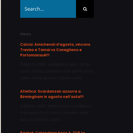
Search
for:
News
Calcio: Amichevoli d’agosto, vincono
Treviso e Tamai vs Conegliano e
Portomansuè!!!
6 Agosto 2026
/
conegliano calcio
,
furlan
,
paolo zoppas
,
portomansuè
,
sport
,
tamai
calcio
,
tiberio granati
,
Treviso calcio
Atletica: Scardanzan azzurra a
Birmingham in agosto nell’asta!!!
4 Agosto 2026
/
Atletica Silca Conegliano
,
Francesco Piccin
,
marco chiarello
,
salto
asta
,
scardanzan
,
sport
Basket: Calendario Serie A, TVB la