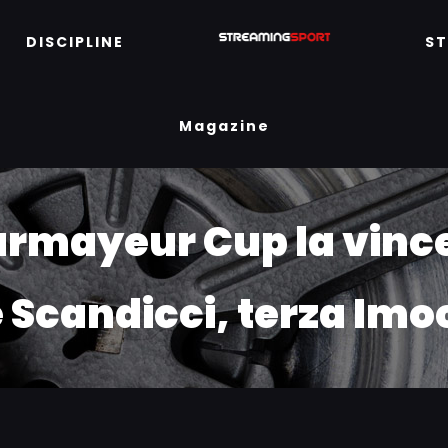
DISCIPLINE
S
Magazine
ourmayeur Cup la vin
 Scandicci, terza Imo