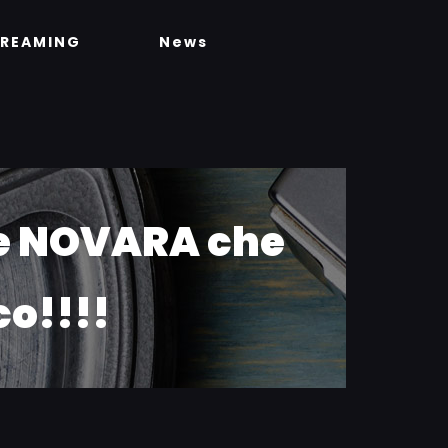
TREAMING
News
ce NOVARA che
co!!!!