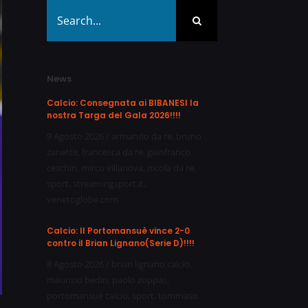
Search
for:
News
Calcio: Consegnata ai BIBANESI la
nostra Targa del Gala 2026!!!!
9 Agosto 2026
/
armando da re
,
bruno
zanette
,
francesca da re
,
gianfranco
ceschin
,
mirco villanova
,
nicola da re
,
sport
,
streamingsport.it
,
venetoglobe.com
Calcio: Il Portomansuè vince 2-0
contro il Brian Lignano(Serie D)!!!!
8 Agosto 2026
/
brian lignano calcio
,
maurizio bedin
,
paolo zoppas
,
portomansuè calcio
,
sport
,
tommaso