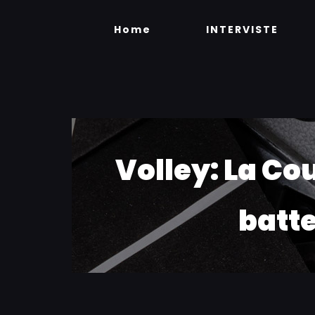
Skip
to
Home
INTERVISTE
content
Volley: La C
batte