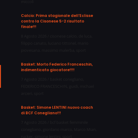
miccoli
Calcio: Prima stagionale dell’Eclisse
contro la Cisonese 5-2 risultato
finale!!!
8 Agosto 2026
/
cisonese calcio
,
de luca
,
filippo canato
,
luciano tittonel
,
mario
piovesana
,
massimo malerba
,
sport
Basket: Morto Federico Franceschin,
indimenticato giocatore!!!!
ail
7 Agosto 2026
/
basket conegliano
,
FEDERICO FRANCESCHIN
,
guidi
,
michael
arcieri
,
sport
Basket: Simone LENTINI nuovo coach
di BCF Conegliano!!!
7 Agosto 2026
/
bcf basket femminile
conegliano
,
giordano marco
,
Marco Mian
,
rucker
,
simone lentini
,
sport